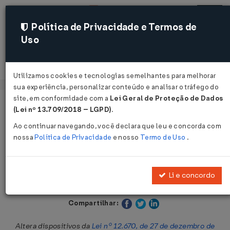
Política de Privacidade e Termos de
Uso
Acessar
Utilizamos cookies e tecnologias semelhantes para melhorar
sua experiência, personalizar conteúdo e analisar o tráfego do
site, em conformidade com a
Lei Geral de Proteção de Dados
Página Inicial
Legislações
Legislação Estadual - Ceará
(Lei nº 13.709/2018 – LGPD)
.
Ao continuar navegando, você declara que leu e concorda com
Voltar
nossa
Política de Privacidade
e nosso
Termo de Uso
.
Lei Nº 15473 DE 04/12/2013
Li e concordo
Publicado no DOE - CE em 11 dez 2013
Compartilhar:
Altera dispositivos da
Lei nº 12.670, de 27 de dezembro de