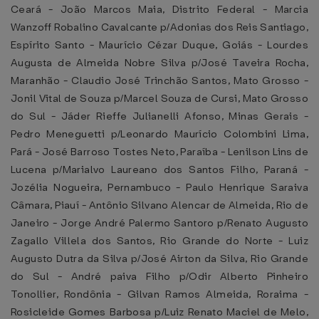
Ceará - João Marcos Maia, Distrito Federal - Marcia
Wanzoff Robalino Cavalcante p/Adonias dos Reis Santiago,
Espírito Santo - Maurício Cézar Duque, Goiás - Lourdes
Augusta de Almeida Nobre Silva p/José Taveira Rocha,
Maranhão - Claudio José Trinchão Santos, Mato Grosso -
Jonil Vital de Souza p/Marcel Souza de Cursi, Mato Grosso
do Sul - Jáder Rieffe Julianelli Afonso, Minas Gerais -
Pedro Meneguetti p/Leonardo Maurício Colombini Lima,
Pará - José Barroso Tostes Neto, Paraíba - Lenilson Lins de
Lucena p/Marialvo Laureano dos Santos Filho, Paraná -
Jozélia Nogueira, Pernambuco - Paulo Henrique Saraiva
Câmara, Piauí - Antônio Silvano Alencar de Almeida, Rio de
Janeiro - Jorge André Palermo Santoro p/Renato Augusto
Zagallo Villela dos Santos, Rio Grande do Norte - Luiz
Augusto Dutra da Silva p/José Airton da Silva, Rio Grande
do Sul - André paiva Filho p/Odir Alberto Pinheiro
Tonollier, Rondônia - Gilvan Ramos Almeida, Roraima -
Rosicleide Gomes Barbosa p/Luiz Renato Maciel de Melo,