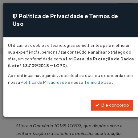
Política de Privacidade e Termos de
Uso
Acessar
Utilizamos cookies e tecnologias semelhantes para melhorar
sua experiência, personalizar conteúdo e analisar o tráfego do
site, em conformidade com a
Lei Geral de Proteção de Dados
Página Inicial
Legislações
Legislação Federal
Voltar
(Lei nº 13.709/2018 – LGPD)
.
Ao continuar navegando, você declara que leu e concorda com
Convênio ICMS Nº 177 DE
nossa
Política de Privacidade
e nosso
Termo de Uso
.
06/12/2013
Publicado no DOU em 12 dez 2013
Li e concordo
Compartilhar:
Altera o Convênio ICMS 115/03, que dispõe sobre a
uniformização e disciplina a emissão, escrituração,