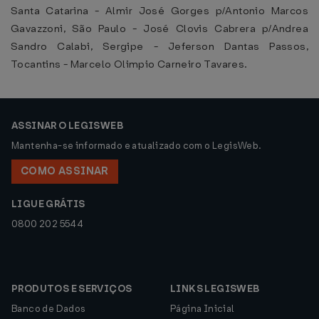
Santa Catarina - Almir José Gorges p/Antonio Marcos
Gavazzoni, São Paulo - José Clovis Cabrera p/Andrea
Sandro Calabi, Sergipe - Jeferson Dantas Passos,
Tocantins - Marcelo Olimpio Carneiro Tavares.
ASSINAR O LEGISWEB
Mantenha-se informado e atualizado com o LegisWeb.
COMO ASSINAR
LIGUE GRÁTIS
0800 202 5544
PRODUTOS E SERVIÇOS
LINKS LEGISWEB
Banco de Dados
Página Inicial