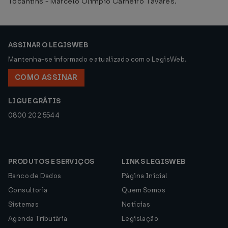
Tocantins - Marcelo Olimpio Carneiro Tavares.
ASSINAR O LEGISWEB
Mantenha-se informado e atualizado com o LegisWeb.
COMO ASSINAR
LIGUE GRÁTIS
0800 202 5544
PRODUTOS E SERVIÇOS
LINKS LEGISWEB
Banco de Dados
Página Inicial
Consultoria
Quem Somos
Sistemas
Notícias
Agenda Tributária
Legislação