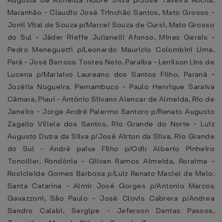
Augusta de Almeida Nobre Silva p/José Taveira Rocha,
Maranhão - Claudio José Trinchão Santos, Mato Grosso -
Jonil Vital de Souza p/Marcel Souza de Cursi, Mato Grosso
do Sul - Jáder Rieffe Julianelli Afonso, Minas Gerais -
Pedro Meneguetti p/Leonardo Maurício Colombini Lima,
Pará - José Barroso Tostes Neto, Paraíba - Lenilson Lins de
Lucena p/Marialvo Laureano dos Santos Filho, Paraná -
Jozélia Nogueira, Pernambuco - Paulo Henrique Saraiva
Câmara, Piauí - Antônio Silvano Alencar de Almeida, Rio de
Janeiro - Jorge André Palermo Santoro p/Renato Augusto
Zagallo Villela dos Santos, Rio Grande do Norte - Luiz
Augusto Dutra da Silva p/José Airton da Silva, Rio Grande
do Sul - André paiva Filho p/Odir Alberto Pinheiro
Tonollier, Rondônia - Gilvan Ramos Almeida, Roraima -
Rosicleide Gomes Barbosa p/Luiz Renato Maciel de Melo,
Santa Catarina - Almir José Gorges p/Antonio Marcos
Gavazzoni, São Paulo - José Clovis Cabrera p/Andrea
Sandro Calabi, Sergipe - Jeferson Dantas Passos,