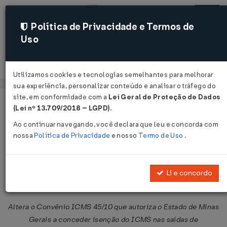
Política de Privacidade e Termos de
Uso
Acessar
Utilizamos cookies e tecnologias semelhantes para melhorar
sua experiência, personalizar conteúdo e analisar o tráfego do
site, em conformidade com a
Lei Geral de Proteção de Dados
Página Inicial
Legislações
Legislação Federal
Voltar
(Lei nº 13.709/2018 – LGPD)
.
Ao continuar navegando, você declara que leu e concorda com
Convênio ICMS Nº 167 DE
nossa
Política de Privacidade
e nosso
Termo de Uso
.
06/12/2013
Publicado no DOU em 12 dez 2013
Li e concordo
Compartilhar:
Altera o Convênio ICMS 45/10 que autoriza o Estado de Minas
Gerais a conceder isenção do ICMS nas saídas de