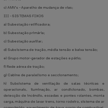
c) AMV's - Aparelho de mudança de vias;
III - SISTEMAS FIXOS
a) Subestação retificadora;
b) Subestação primária;
c) Subestação auxiliar;
d) Subsistema de tração, média tensão e baixa tensão;
e) Grupo motor-gerador de estações e pátio;
f) Rede aérea de tração;
g) Cabine de paralelismo e seccionamento;
h) Subsistema de ventilação de salas técnicas e
operacionais, iluminação, ar condicionado, bombas,
detecção de incêndio, escadas e pontes rolantes, monta
carga, máquina de lavar trens, torno rodeiro, sistema de ar
comprimido, aquecimento de água, posto de combustível,