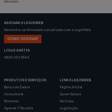
aduelas;
ASSINAR O LEGISWEB
Mantenha-se informado e atualizado com o LegisWeb.
COMO ASSINAR
LIGUE GRÁTIS
0800 202 5544
PRODUTOS E SERVIÇOS
LINKS LEGISWEB
Banco de Dados
Página Inicial
Consultoria
Quem Somos
Sistemas
Notícias
Agenda Tributária
Legislação