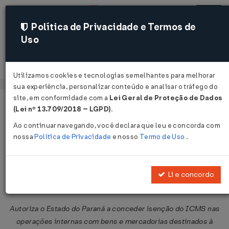
Política de Privacidade e Termos de
Uso
Acessar
Utilizamos cookies e tecnologias semelhantes para melhorar
sua experiência, personalizar conteúdo e analisar o tráfego do
site, em conformidade com a
Lei Geral de Proteção de Dados
Página Inicial
Legislações
Legislação Federal
Voltar
(Lei nº 13.709/2018 – LGPD)
.
Ao continuar navegando, você declara que leu e concorda com
Convênio ICMS Nº 161 DE
nossa
Política de Privacidade
e nosso
Termo de Uso
.
06/12/2013
Publicado no DOU em 12 dez 2013
Li e concordo
Compartilhar:
Autoriza o Estado do Paraná a conceder isenção do ICMS nas
operações internas com bens e mercadorias destinados à