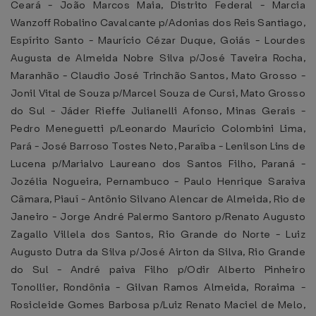
Ceará - João Marcos Maia, Distrito Federal - Marcia
Wanzoff Robalino Cavalcante p/Adonias dos Reis Santiago,
Espírito Santo - Maurício Cézar Duque, Goiás - Lourdes
Augusta de Almeida Nobre Silva p/José Taveira Rocha,
Maranhão - Claudio José Trinchão Santos, Mato Grosso -
Jonil Vital de Souza p/Marcel Souza de Cursi, Mato Grosso
do Sul - Jáder Rieffe Julianelli Afonso, Minas Gerais -
Pedro Meneguetti p/Leonardo Maurício Colombini Lima,
Pará - José Barroso Tostes Neto, Paraíba - Lenilson Lins de
Lucena p/Marialvo Laureano dos Santos Filho, Paraná -
Jozélia Nogueira, Pernambuco - Paulo Henrique Saraiva
Câmara, Piauí - Antônio Silvano Alencar de Almeida, Rio de
Janeiro - Jorge André Palermo Santoro p/Renato Augusto
Zagallo Villela dos Santos, Rio Grande do Norte - Luiz
Augusto Dutra da Silva p/José Airton da Silva, Rio Grande
do Sul - André paiva Filho p/Odir Alberto Pinheiro
Tonollier, Rondônia - Gilvan Ramos Almeida, Roraima -
Rosicleide Gomes Barbosa p/Luiz Renato Maciel de Melo,