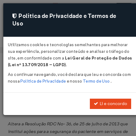
Política de Privacidade e Termos de
Uso
Acessar
Utilizamos cookies e tecnologias semelhantes para melhorar
sua experiência, personalizar conteúdo e analisar o tráfego do
site, em conformidade com a
Lei Geral de Proteção de Dados
Página Inicial
Legislações
Legislação Federal
Voltar
(Lei nº 13.709/2018 – LGPD)
.
Ao continuar navegando, você declara que leu e concorda com
Resolução ANVISA/DC Nº 53 DE
nossa
Política de Privacidade
e nosso
Termo de Uso
.
14/11/2013
Publicado no DOU em 20 nov 2013
Li e concordo
Compartilhar:
Altera a Resolução RDC No- 36, de 25 de julho de 2013 que
institui ações para a segurança do paciente em serviços de