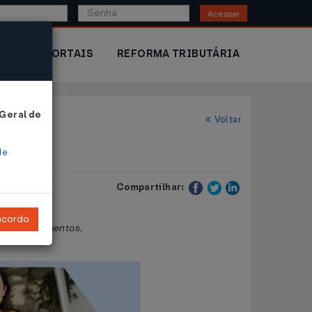
Acessar
IOR
PORTAIS
REFORMA TRIBUTÁRIA
 Geral de
Voltar
de
Compartilhar:
ncordo
om medicamentos.