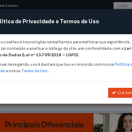
em somos
ítica de Privacidade e Termos de Uso
CONSULTORIA
SISTEMAS
COMÉRCIO EXTER
os cookies e tecnologias semelhantes para melhorar sua experiência,
zar conteúdo e analisar o tráfego do site, em conformidade com a
Lei
 de Dados (Lei nº 13.709/2018 – LGPD)
.
/10/2013
nuar navegando, você declara que leu e concorda com nossa
Política 
ade
e nosso
Termo de Uso
.
Li e co
o ICMS 140/2001
, que concede isenção do ICMS nas operações c