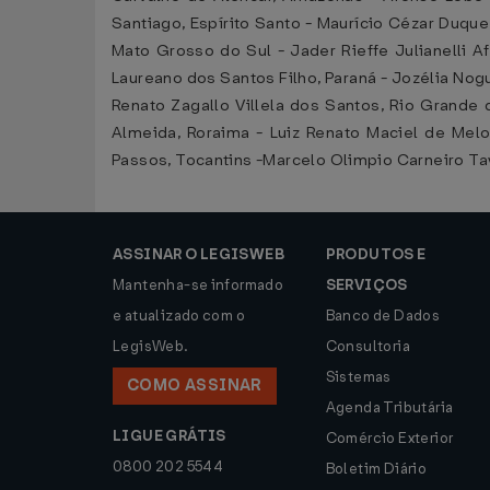
Santiago, Espírito Santo - Maurício Cézar Duqu
Mato Grosso do Sul - Jader Rieffe Julianelli A
Laureano dos Santos Filho, Paraná - Jozélia Nog
Renato Zagallo Villela dos Santos, Rio Grande d
Almeida, Roraima - Luiz Renato Maciel de Melo
Passos, Tocantins -Marcelo Olimpio Carneiro Ta
ASSINAR O LEGISWEB
PRODUTOS E
Mantenha-se informado
SERVIÇOS
e atualizado com o
Banco de Dados
LegisWeb.
Consultoria
Sistemas
COMO ASSINAR
Agenda Tributária
LIGUE GRÁTIS
Comércio Exterior
0800 202 5544
Boletim Diário