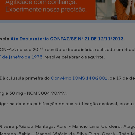
 pelo
Ato Declaratório CONFAZ/SE Nº 21 DE 12/11/2013
.
ONFAZ, na sua 207ª reunião extraordinária, realizada em Brasí
 de janeiro de 1975
, resolve celebrar o seguinte:
VI à cláusula primeira do
Convênio ICMS 140/2001
, de 19 de d
mg e 50 mg - NCM 3004.90.99.".
igor na data da publicação de sua ratificação nacional, produz
veira p/Guido Mantega, Acre - Mâncio Lima Cordeiro, Alago
oraes, Bahia - Manoel Vitório da Silva Filho, Ceará -João Ma