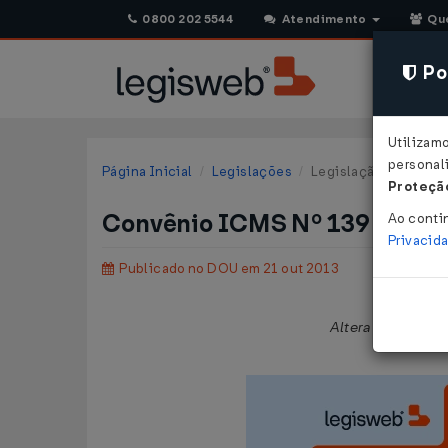
0800 202 5544
Atendimento
Qu
Pol
Utilizam
personali
Página Inicial
Legislações
Legislação Federal
Proteção
Convênio ICMS Nº 139 DE 18
Ao conti
Privacid
Publicado no DOU em 21 out 2013
Altera o
Convêni