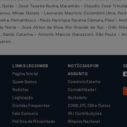
e, Goiás - José Taveira Rocha, Maranhão - Claudio José Trinch
fonso, Minas Gerais - Leonardo Maurício Colombini Lima, Pará
ueira, Pernambuco - Paulo Henrique Saraiva Câmara, Piauí - Antô
o Norte - José Airton da Silva, Rio Grande do Sul - Odir Alb
, Santa Catarina - Antonio Marcos Gavazzoni, São Paulo - A
vares.
LINKS LEGISWEB
NOTÍCIAS POR
S
Página Inicial
ASSUNTO
Quem Somos
Comércio Exterior
Notícias
Contabilidade /
Legislação
Societário
Dúvidas Frequentes
ICMS, IPI, ISS e Outros
Fale Conosco
IR / Contribuições
Política de Privacidade
Simples Nacional