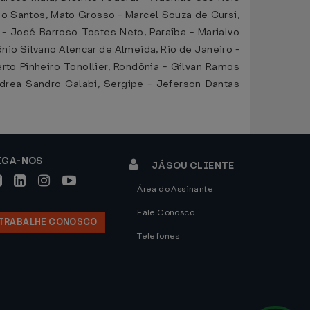
ão Santos, Mato Grosso - Marcel Souza de Cursi,
 - José Barroso Tostes Neto, Paraíba - Marialvo
nio Silvano Alencar de Almeida, Rio de Janeiro -
erto Pinheiro Tonollier, Rondônia - Gilvan Ramos
ndrea Sandro Calabi, Sergipe - Jeferson Dantas
IGA-NOS
JÁ SOU CLIENTE
Área do Assinante
Fale Conosco
TRABALHE CONOSCO
Telefones