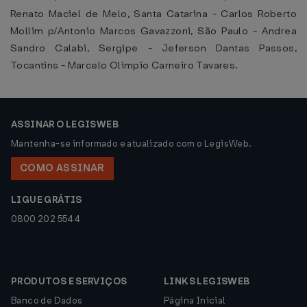
Renato Maciel de Melo, Santa Catarina - Carlos Roberto
Mollim p/Antonio Marcos Gavazzoni, São Paulo - Andrea
Sandro Calabi, Sergipe - Jeferson Dantas Passos,
Tocantins - Marcelo Olimpio Carneiro Tavares.
ASSINAR O LEGISWEB
Mantenha-se informado e atualizado com o LegisWeb.
COMO ASSINAR
LIGUE GRÁTIS
0800 202 5544
PRODUTOS E SERVIÇOS
LINKS LEGISWEB
Banco de Dados
Página Inicial