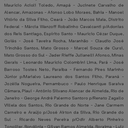
Maurício Acioli Toledo, Amapá - Jucinete Carvalho de
Alencar, Amazonas - Afonso Lobo Moraes, Bahia - Manoel
Vitório da Silva Filho, Ceará - João Marcos Maia, Distrito
Federal - Márcia Wanzoff Robalinho Cavalcanti p/Adonias
dos Reis Santiago, Espírito Santo - Maurício Cézar Duque,
Goiás - José Taveira Rocha, Maranhão - Claudio José
Trinchão Santos, Mato Grosso - Marcel Souza de Cursi,
Mato Grosso do Sul - Jader Rieffe Julianelli Afonso, Minas
Gerais - Leonardo Maurício Colombini Lima, Pará - José
Barroso Tostes Neto, Paraíba - Fernando Pires Marinho
Júnior p/Marialvo Laureano dos Santos Filho, Paraná -
Jozélia Nogueira, Pernambuco - Paulo Henrique Saraiva
Câmara, Piauí - Antônio Silvano Alencar de Almeida, Rio de
Janeiro - George André Palermo Santoro p/Renato Zagallo
Villela dos Santos, Rio Grande do Norte - Jane Carmem
Carneiro e Araújo p/José Airton da Silva, Rio Grande do
Sul - Ricardo Neves Pereira p/Odir Alberto Pinheiro
Tonollier, Rondônia - Gilvan Ramos Almeida, Roraima - Luiz