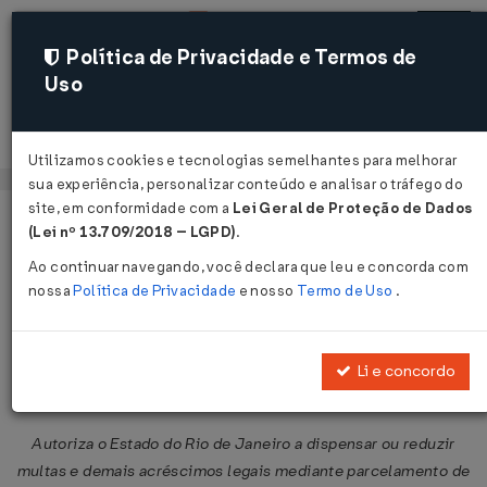
Política de Privacidade e Termos de
Uso
Acessar
Utilizamos cookies e tecnologias semelhantes para melhorar
sua experiência, personalizar conteúdo e analisar o tráfego do
site, em conformidade com a
Lei Geral de Proteção de Dados
Página Inicial
Legislações
Legislação Federal
Voltar
(Lei nº 13.709/2018 – LGPD)
.
Ao continuar navegando, você declara que leu e concorda com
Convênio ICMS Nº 128 DE
nossa
Política de Privacidade
e nosso
Termo de Uso
.
11/10/2013
Publicado no DOU em 18 out 2013
Li e concordo
Compartilhar:
Autoriza o Estado do Rio de Janeiro a dispensar ou reduzir
multas e demais acréscimos legais mediante parcelamento de