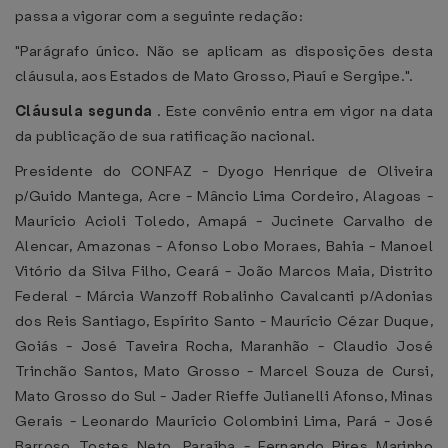
passa a vigorar com a seguinte redação:
"Parágrafo único. Não se aplicam as disposições desta
cláusula, aos Estados de Mato Grosso, Piauí e Sergipe.".
Cláusula segunda
. Este convênio entra em vigor na data
da publicação de sua ratificação nacional.
Presidente do CONFAZ - Dyogo Henrique de Oliveira
p/Guido Mantega, Acre - Mâncio Lima Cordeiro, Alagoas -
Maurício Acioli Toledo, Amapá - Jucinete Carvalho de
Alencar, Amazonas - Afonso Lobo Moraes, Bahia - Manoel
Vitório da Silva Filho, Ceará - João Marcos Maia, Distrito
Federal - Márcia Wanzoff Robalinho Cavalcanti p/Adonias
dos Reis Santiago, Espírito Santo - Maurício Cézar Duque,
Goiás - José Taveira Rocha, Maranhão - Claudio José
Trinchão Santos, Mato Grosso - Marcel Souza de Cursi,
Mato Grosso do Sul - Jader Rieffe Julianelli Afonso, Minas
Gerais - Leonardo Maurício Colombini Lima, Pará - José
Barroso Tostes Neto, Paraíba - Fernando Pires Marinho