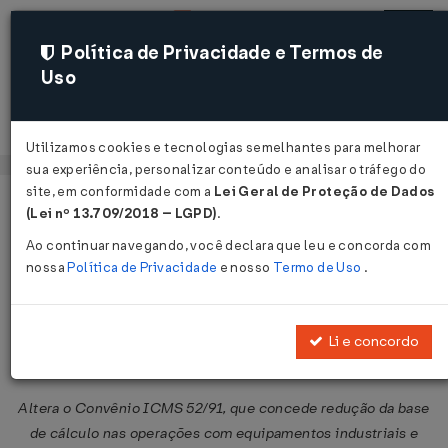
Política de Privacidade e Termos de
Uso
Acessar
Utilizamos cookies e tecnologias semelhantes para melhorar
sua experiência, personalizar conteúdo e analisar o tráfego do
site, em conformidade com a
Lei Geral de Proteção de Dados
Página Inicial
Legislações
Legislação Federal
Voltar
(Lei nº 13.709/2018 – LGPD)
.
Ao continuar navegando, você declara que leu e concorda com
Convênio ICMS Nº 123 DE
nossa
Política de Privacidade
e nosso
Termo de Uso
.
11/10/2013
Publicado no DOU em 18 out 2013
Li e concordo
Compartilhar:
Altera o Convênio ICMS 52/91, que concede redução da base
de cálculo nas operações com equipamentos industriais e