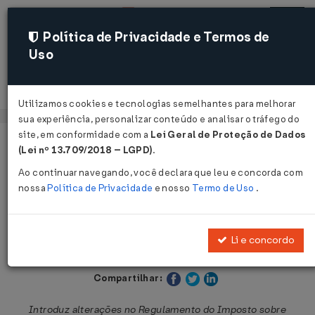
Política de Privacidade e Termos de
Uso
Acessar
Utilizamos cookies e tecnologias semelhantes para melhorar
sua experiência, personalizar conteúdo e analisar o tráfego do
site, em conformidade com a
Lei Geral de Proteção de Dados
Página Inicial
Legislações
Legislação Estadual - São Paulo
(Lei nº 13.709/2018 – LGPD)
.
Ao continuar navegando, você declara que leu e concorda com
Voltar
nossa
Política de Privacidade
e nosso
Termo de Uso
.
Decreto Nº 59565 DE 01/10/2013
Li e concordo
Publicado no DOE - SP em 2 out 2013
Compartilhar:
Introduz alterações no Regulamento do Imposto sobre