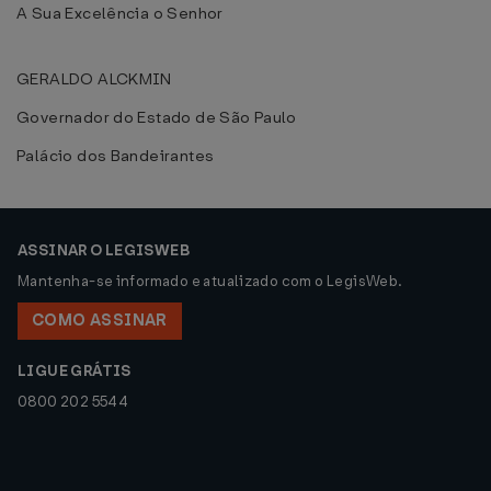
A Sua Excelência o Senhor
GERALDO ALCKMIN
Governador do Estado de São Paulo
Palácio dos Bandeirantes
ASSINAR O LEGISWEB
Mantenha-se informado e atualizado com o LegisWeb.
COMO ASSINAR
LIGUE GRÁTIS
0800 202 5544