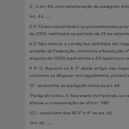
V - o art. 44, com renumeração do parágrafo únic
Art. 44. .....
§ 1º Ficam convalidados os procedimentos previs
de 2002, realizados no período de 29 de setembr
§ 2º Nos termos e condições definidos em regu
unidade da Federação, conforme a Resolução nº 
alíquota do ICMS equivalente a 4% (quatro por c
§ 3º O disposto no § 2º deste artigo, nas im
conforme se dispuser em regulamento, poderá 
VI - acréscimo do parágrafo único ao art. 64:
“Parágrafo único. A Secretaria da Fazenda, ao ve
efetuar a compensação de ofício." (NR)
VII - acréscimo dos §§ 3º e 4º ao art. 65:
“Art. 65. .....