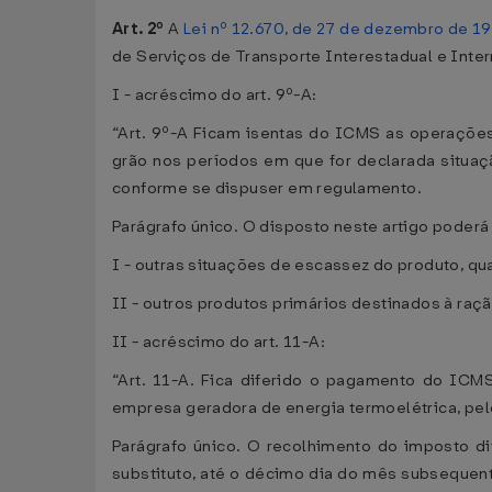
Art. 2º
A
Lei nº 12.670, de 27 de dezembro de 1
de Serviços de Transporte Interestadual e Inte
I - acréscimo do art. 9º-A:
“Art. 9º-A Ficam isentas do ICMS as operações 
grão nos períodos em que for declarada situaç
conforme se dispuser em regulamento.
Parágrafo único. O disposto neste artigo poderá
I - outras situações de escassez do produto, qu
II - outros produtos primários destinados à raçã
II - acréscimo do art. 11-A:
“Art. 11-A. Fica diferido o pagamento do ICM
empresa geradora de energia termoelétrica, pe
Parágrafo único. O recolhimento do imposto di
substituto, até o décimo dia do mês subsequente