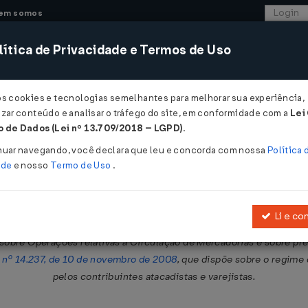
em somos
ítica de Privacidade e Termos de Uso
CONSULTORIA
SISTEMAS
COMÉRCIO EXTER
os cookies e tecnologias semelhantes para melhorar sua experiência,
zar conteúdo e analisar o tráfego do site, em conformidade com a
Lei
- Ceará
 de Dados (Lei nº 13.709/2018 – LGPD)
.
nuar navegando, você declara que leu e concorda com nossa
Política 
ade
e nosso
Termo de Uso
.
Li e co
zembro de 1979
, que cria o Fundo de Desenvolvimento Industrial do
sobre Operações relativas à Circulação de Mercadorias e sobre pre
 nº 14.237, de 10 de novembro de 2008
, que dispõe sobre o regime 
pelos contribuintes atacadistas e varejistas.