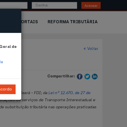
Acessar
IOR
PORTAIS
REFORMA TRIBUTÁRIA
 Geral de
Voltar
de
Compartilhar:
ncordo
 Estado do Ceará - FDI; da
Lei nº 12.670, de 27 de
stações de serviços de Transporte Interestadual e
de substituição tributária nas operações praticadas