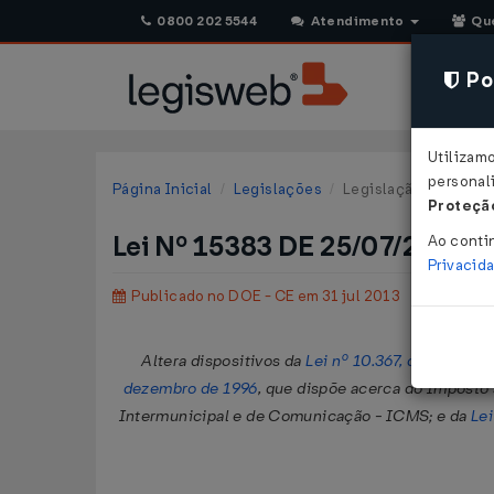
0800 202 5544
Atendimento
Qu
Pol
Utilizam
personali
Página Inicial
Legislações
Legislação Estadual 
Proteção
Lei Nº 15383 DE 25/07/2013
Ao conti
Privacid
Publicado no DOE - CE em 31 jul 2013
Altera dispositivos da
Lei nº 10.367, de 7 de de
dezembro de 1996
, que dispõe acerca do Imposto 
Intermunicipal e de Comunicação - ICMS; e da
Lei