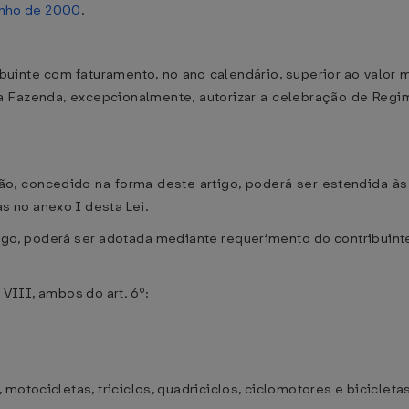
junho de 2000
.
ribuinte com faturamento, no ano calendário, superior ao valo
 Fazenda, excepcionalmente, autorizar a celebração de Regim
ão, concedido na forma deste artigo, poderá ser estendida às
 no anexo I desta Lei.
rtigo, poderá ser adotada mediante requerimento do contribuint
)
o VIII, ambos do art. 6º:
motocicletas, triciclos, quadriciclos, ciclomotores e bicicletas