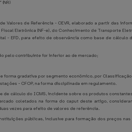
" (NR)
co de Valores de Referência - CEVR, elaborado a partir das i
Fiscal Eletrônica (NF-e), do Conhecimento de Transporte Ele
gital - EFD, para efeito de observância como base de cálcul
o pelo contribuinte for inferior ao de mercado;
e forma gradativa por segmento econômico, por Classificação 
stações - CFOP, na forma disciplinada em regulamento.
ase de cálculo do ICMS, incidente sobre os produtos constant
rcado coletados na forma do caput deste artigo, consideran
as vezes para efeito de valores de referência.
instituições públicas, inclusive para formação dos preços na