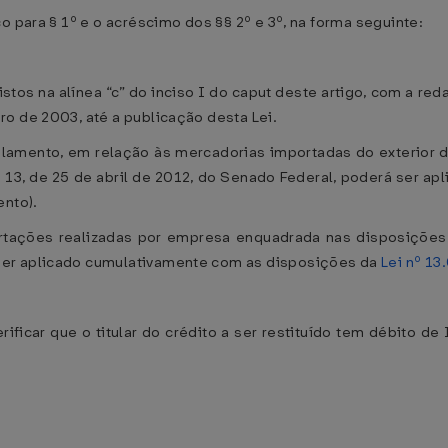
o para § 1º e o acréscimo dos §§ 2º e 3º, na forma seguinte:
tos na alínea “c” do inciso I do caput deste artigo, com a re
o de 2003, até a publicação desta Lei.
lamento, em relação às mercadorias importadas do exterior d
13, de 25 de abril de 2012, do Senado Federal, poderá ser ap
ento).
portações realizadas por empresa enquadrada nas disposiçõe
ser aplicado cumulativamente com as disposições da
Lei nº 13
rificar que o titular do crédito a ser restituído tem débito de