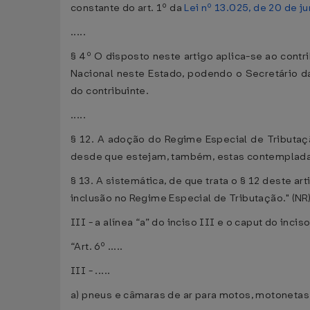
constante do art. 1º da
Lei nº 13.025, de 20 de 
.....
§ 4º O disposto neste artigo aplica-se ao cont
Nacional neste Estado, podendo o Secretário da
do contribuinte.
.....
§ 12. A adoção do Regime Especial de Tributaç
desde que estejam, também, estas contempladas
§ 13. A sistemática, de que trata o § 12 deste a
inclusão no Regime Especial de Tributação." (NR
III - a alínea “a” do inciso III e o caput do incis
“Art. 6º .....
III - .....
a) pneus e câmaras de ar para motos, motonetas, 