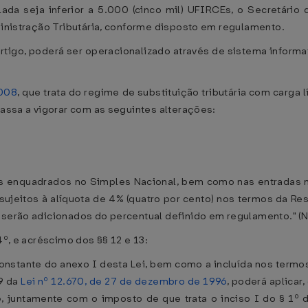
ulada seja inferior a 5.000 (cinco mil) UFIRCEs, o Secretári
dministração Tributária, conforme disposto em regulamento.
 artigo, poderá ser operacionalizado através de sistema informa
)
2008
, que trata do regime de substituição tributária com carga
passa a vigorar com as seguintes alterações:
os enquadrados no Simples Nacional, bem como nas entradas n
ujeitos à alíquota de 4% (quatro por cento) nos termos da Res
 serão adicionados do percentual definido em regulamento." (N
4º, e acréscimo dos §§ 12 e 13:
 constante do anexo I desta Lei, bem como a incluída nos termo
69 da
Lei nº 12.670, de 27 de dezembro de 1996
, poderá aplicar
 juntamente com o imposto de que trata o inciso I do § 1º do a