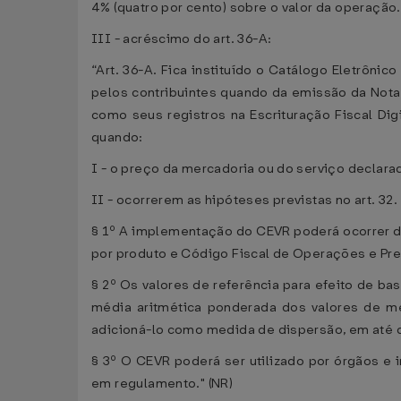
4% (quatro por cento) sobre o valor da operação.
III - acréscimo do art. 36-A:
“Art. 36-A. Fica instituído o Catálogo Eletrôni
pelos contribuintes quando da emissão da Nota 
como seus registros na Escrituração Fiscal Di
quando:
I - o preço da mercadoria ou do serviço declarad
II - ocorrerem as hipóteses previstas no art. 32.
§ 1º A implementação do CEVR poderá ocorrer d
por produto e Código Fiscal de Operações e Pre
§ 2º Os valores de referência para efeito de b
média aritmética ponderada dos valores de me
adicioná-lo como medida de dispersão, em até du
§ 3º O CEVR poderá ser utilizado por órgãos e 
em regulamento." (NR)