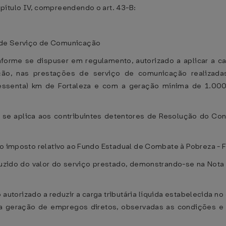
pítulo IV, compreendendo o art. 43-B:
 de Serviço de Comunicação
forme se dispuser em regulamento, autorizado a aplicar a car
tação, nas prestações de serviço de comunicação realizad
(sessenta) km de Fortaleza e com a geração mínima de 1.000 
e se aplica aos contribuintes detentores de Resolução do Co
 do imposto relativo ao Fundo Estadual de Combate à Pobreza -
eduzido do valor do serviço prestado, demonstrando-se na Not
 autorizado a reduzir a carga tributária líquida estabelecida n
 geração de empregos diretos, observadas as condições e os