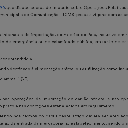
996
, que dispõe acerca do Imposto sobre Operações Relativas 
rmunicipal e de Comunicação - ICMS, passa a vigorar com as s
internas e de importação, do Exterior do País, inclusive em r
ão de emergência ou de calamidade pública, em razão de estia
 ser estendido a:
ando destinado à alimentação animal ou à utilização como insu
o animal." (NR)
S nas operações de importação de carvão mineral e nas op
lo prazo e nas condições estabelecidos em regulamento.
ferido nos termos do caput deste artigo deverá ser efetuado 
 ao da entrada da mercadoria no estabelecimento, sendo o seu