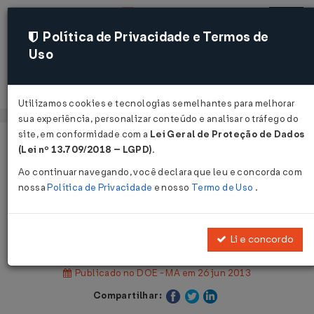
Política de Privacidade e Termos de
Uso
Acessar
Utilizamos cookies e tecnologias semelhantes para melhorar
sua experiência, personalizar conteúdo e analisar o tráfego do
site, em conformidade com a
Lei Geral de Proteção de Dados
Página Inicial
Legislações
Legislação Estadual - Maranhão
(Lei nº 13.709/2018 – LGPD)
.
Ao continuar navegando, você declara que leu e concorda com
Voltar
nossa
Política de Privacidade
e nosso
Termo de Uso
.
Resolução Administrativa GABIN
Nº 32 DE 20/06/2013
Li e concordo
Publicado no DOE - MA em 26 jun 2013
Compartilhar: