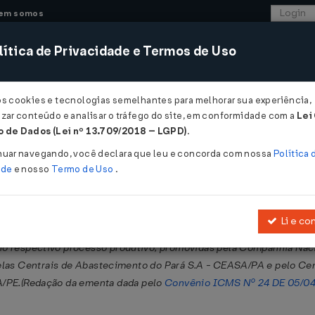
em somos
ítica de Privacidade e Termos de Uso
CONSULTORIA
SISTEMAS
COMÉRCIO EXTER
os cookies e tecnologias semelhantes para melhorar sua experiência,
zar conteúdo e analisar o tráfego do site, em conformidade com a
Lei
 de Dados (Lei nº 13.709/2018 – LGPD)
.
06/2013
nuar navegando, você declara que leu e concorda com nossa
Política 
ade
e nosso
Termo de Uso
.
Li e co
senção do ICMS nas saídas internas de milho em grão destinadas a
o no respectivo processo produtivo, promovidas pela Companhia N
las Centrais de Abastecimento do Pará S.A - CEASA/PA e pelo Ce
PE.(Redação da ementa dada pelo
Convênio ICMS Nº 24 DE 05/0