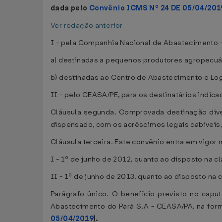
dada pelo
Convênio ICMS Nº 24 DE 05/04/201
Ver redação anterior
I - pela Companhia Nacional de Abastecimento
a) destinadas a pequenos produtores agropecuár
b) destinadas ao Centro de Abastecimento e Lo
II - pelo CEASA/PE, para os destinatários indicad
Cláusula segunda. Comprovada destinação diver
dispensado, com os acréscimos legais cabíveis,
Cláusula terceira. Este convênio entra em vigor n
I - 1º de junho de 2012, quanto ao disposto na clá
II - 1º de junho de 2013, quanto ao disposto na clá
Parágrafo único. O benefício previsto no cap
Abastecimento do Pará S.A - CEASA/PA, na for
05/04/2019
).