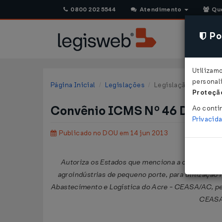
0800 202 5544
Atendimento
Qu
Pol
Utilizam
personali
Página Inicial
Legislações
Legislação Federal
Proteção
Convênio ICMS Nº 46 DE 12/
Ao conti
Privacid
Publicado no DOU em 14 jun 2013
Autoriza os Estados que menciona a conceder i
agroindústrias de pequeno porte, para utilizaçã
Abastecimento e Logística do Acre - CEASA/AC, pe
CEASA/