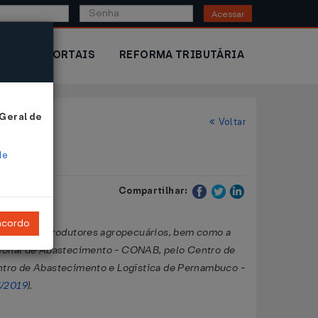
Acessar
IOR
PORTAIS
REFORMA TRIBUTÁRIA
 Geral de
Voltar
de
Compartilhar:
ncordo
 pequenos produtores agropecuários, bem como a
acional de Abastecimento - CONAB, pelo Centro de
ntro de Abastecimento e Logística de Pernambuco -
4/2019
).