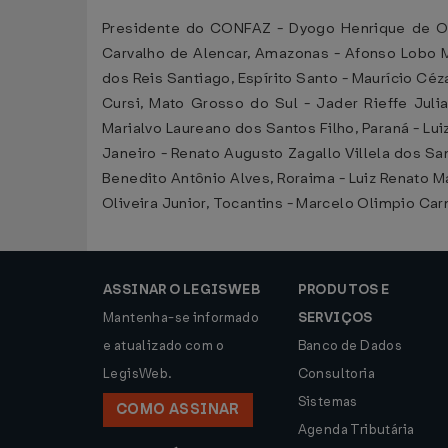
Presidente do CONFAZ - Dyogo Henrique de Oli
Carvalho de Alencar, Amazonas - Afonso Lobo Mor
dos Reis Santiago, Espírito Santo - Maurício Cé
Cursi, Mato Grosso do Sul - Jader Rieffe Juli
Marialvo Laureano dos Santos Filho, Paraná - Lu
Janeiro - Renato Augusto Zagallo Villela dos San
Benedito Antônio Alves, Roraima - Luiz Renato M
Oliveira Junior, Tocantins - Marcelo Olimpio Car
ASSINAR O LEGISWEB
PRODUTOS E
Mantenha-se informado
SERVIÇOS
e atualizado com o
Banco de Dados
LegisWeb.
Consultoria
Sistemas
COMO ASSINAR
Agenda Tributária