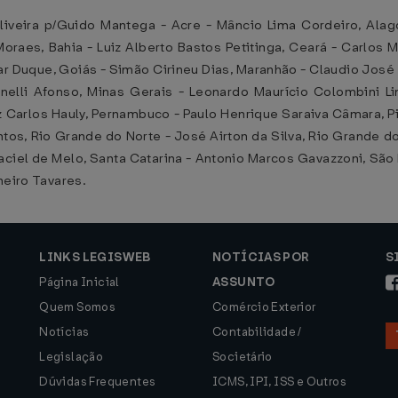
veira p/Guido Mantega - Acre - Mâncio Lima Cordeiro, Alago
aes, Bahia - Luiz Alberto Bastos Petitinga, Ceará - Carlos M
zar Duque, Goiás - Simão Cirineu Dias, Maranhão - Claudio Jos
anelli Afonso, Minas Gerais - Leonardo Maurício Colombini Li
iz Carlos Hauly, Pernambuco - Paulo Henrique Saraiva Câmara, Pi
tos, Rio Grande do Norte - José Airton da Silva, Rio Grande do 
aciel de Melo, Santa Catarina - Antonio Marcos Gavazzoni, São
neiro Tavares.
LINKS LEGISWEB
NOTÍCIAS POR
S
Página Inicial
ASSUNTO
Quem Somos
Comércio Exterior
Notícias
Contabilidade /
Legislação
Societário
Dúvidas Frequentes
ICMS, IPI, ISS e Outros