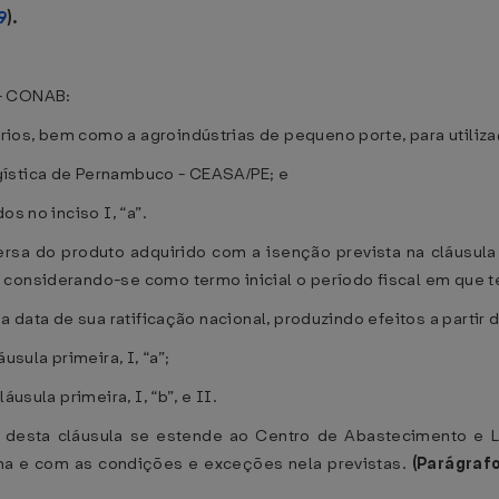
9
).
 - CONAB:
ios, bem como a agroindústrias de pequeno porte, para utiliza
gística de Pernambuco - CEASA/PE; e
os no inciso I, “a”.
sa do produto adquirido com a isenção prevista na cláusula 
 considerando-se como termo inicial o período fiscal em que 
a data de sua ratificação nacional, produzindo efeitos a partir 
usula primeira, I, “a”;
usula primeira, I, “b”, e II.
ut desta cláusula se estende ao Centro de Abastecimento e 
ma e com as condições e exceções nela previstas.
(Parágraf