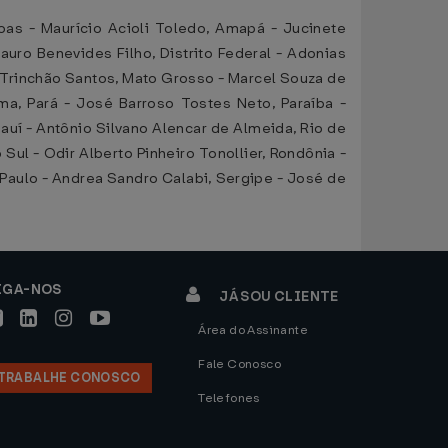
as - Maurício Acioli Toledo, Amapá - Jucinete
auro Benevides Filho, Distrito Federal - Adonias
é Trinchão Santos, Mato Grosso - Marcel Souza de
ma, Pará - José Barroso Tostes Neto, Paraíba -
auí - Antônio Silvano Alencar de Almeida, Rio de
Sul - Odir Alberto Pinheiro Tonollier, Rondônia -
 Paulo - Andrea Sandro Calabi, Sergipe - José de
IGA-NOS
JÁ SOU CLIENTE
Área do Assinante
Fale Conosco
TRABALHE CONOSCO
Telefones