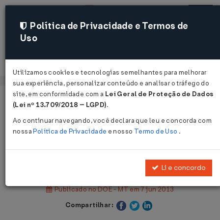
Política de Privacidade e Termos de
Uso
Acessar
Utilizamos cookies e tecnologias semelhantes para melhorar
sua experiência, personalizar conteúdo e analisar o tráfego do
site, em conformidade com a
Lei Geral de Proteção de Dados
Página Inicial
Legislações
(Lei nº 13.709/2018 – LGPD)
.
Legislação Estadual - Mato Grosso
Ao continuar navegando, você declara que leu e concorda com
nossa
Política de Privacidade
e nosso
Termo de Uso
.
Voltar
Lei Nº 9932 DE 07/06/2013
Li e concordo
Publicado no DOE - MT em 7 jun 2013
Compartilhar: