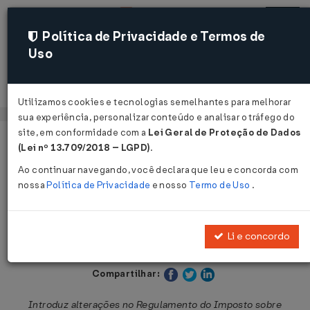
Política de Privacidade e Termos de
Uso
Acessar
Utilizamos cookies e tecnologias semelhantes para melhorar
sua experiência, personalizar conteúdo e analisar o tráfego do
site, em conformidade com a
Lei Geral de Proteção de Dados
Página Inicial
Legislações
Legislação Estadual - São Paulo
(Lei nº 13.709/2018 – LGPD)
.
Ao continuar navegando, você declara que leu e concorda com
Voltar
nossa
Política de Privacidade
e nosso
Termo de Uso
.
Decreto Nº 59170 DE 13/05/2013
Li e concordo
Publicado no DOE - SP em 14 mai 2013
Compartilhar:
Introduz alterações no Regulamento do Imposto sobre