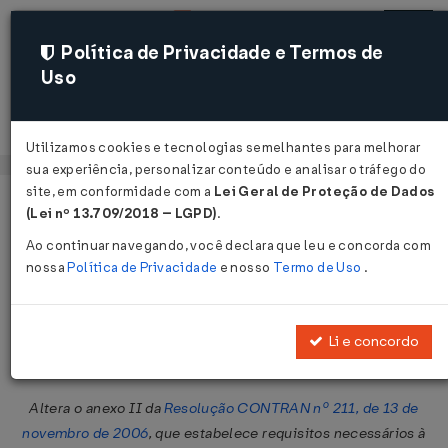
Política de Privacidade e Termos de
Uso
Acessar
Utilizamos cookies e tecnologias semelhantes para melhorar
sua experiência, personalizar conteúdo e analisar o tráfego do
site, em conformidade com a
Lei Geral de Proteção de Dados
Página Inicial
Legislações
Legislação Federal
Voltar
(Lei nº 13.709/2018 – LGPD)
.
Ao continuar navegando, você declara que leu e concorda com
Resolução CONTRAN Nº 438 DE
nossa
Política de Privacidade
e nosso
Termo de Uso
.
17/04/2013
Publicado no DOU em 23 abr 2013
Li e concordo
Compartilhar:
Altera o anexo II da
Resolução CONTRAN nº 211, de 13 de
novembro de 2006
, que estabelece requisitos necessários à