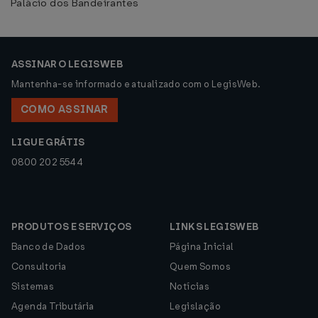
Palácio dos Bandeirantes
ASSINAR O LEGISWEB
Mantenha-se informado e atualizado com o LegisWeb.
COMO ASSINAR
LIGUE GRÁTIS
0800 202 5544
PRODUTOS E SERVIÇOS
LINKS LEGISWEB
Banco de Dados
Página Inicial
Consultoria
Quem Somos
Sistemas
Notícias
Agenda Tributária
Legislação