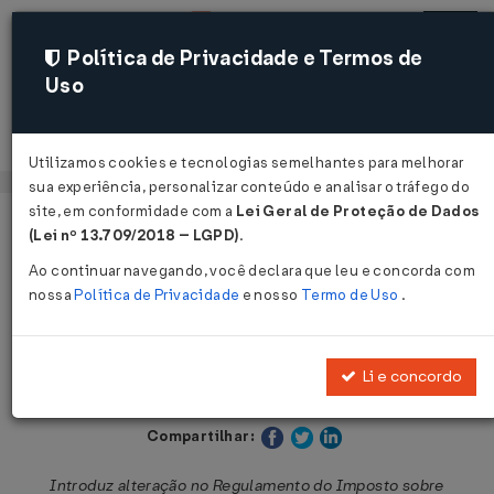
Política de Privacidade e Termos de
Uso
Acessar
Utilizamos cookies e tecnologias semelhantes para melhorar
sua experiência, personalizar conteúdo e analisar o tráfego do
site, em conformidade com a
Lei Geral de Proteção de Dados
Página Inicial
Legislações
Legislação Estadual - São Paulo
(Lei nº 13.709/2018 – LGPD)
.
Ao continuar navegando, você declara que leu e concorda com
Voltar
nossa
Política de Privacidade
e nosso
Termo de Uso
.
Decreto Nº 50088 DE 15/04/2013
Li e concordo
Publicado no DOE - SP em 16 abr 2013
Compartilhar:
Introduz alteração no Regulamento do Imposto sobre