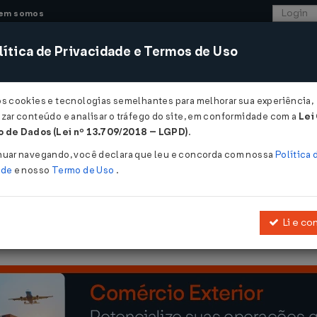
em somos
ítica de Privacidade e Termos de Uso
CONSULTORIA
SISTEMAS
COMÉRCIO EXTER
os cookies e tecnologias semelhantes para melhorar sua experiência,
zar conteúdo e analisar o tráfego do site, em conformidade com a
Lei
 - Maranhão
 de Dados (Lei nº 13.709/2018 – LGPD)
.
FAZ Nº 15 DE 04/04/2013
nuar navegando, você declara que leu e concorda com nossa
Política 
ade
e nosso
Termo de Uso
.
Li e co
/03, que estabelece normas relativas à impressão e emissão de d