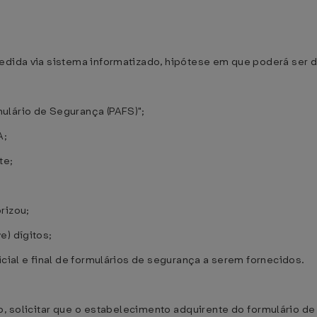
cedida via sistema informatizado, hipótese em que poderá ser 
:
ulário de Segurança (PAFS)";
A;
te;
rizou;
e) dígitos;
icial e final de formulários de segurança a serem fornecidos.
o, solicitar que o estabelecimento adquirente do formulário de