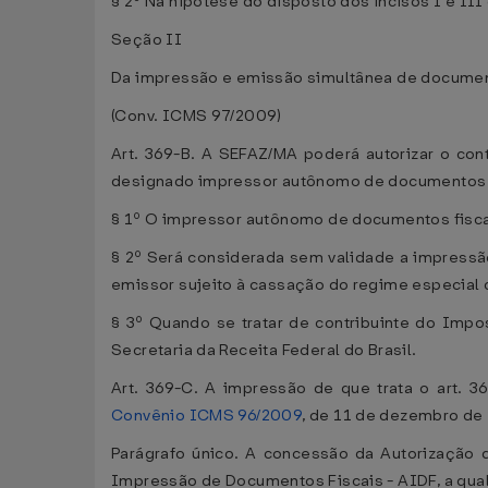
§ 2º Na hipótese do disposto dos incisos I e III
Seção II
Da impressão e emissão simultânea de documen
(Conv. ICMS 97/2009)
Art. 369-B. A SEFAZ/MA poderá autorizar o con
designado impressor autônomo de documentos f
§ 1º O impressor autônomo de documentos fiscais
§ 2º Será considerada sem validade a impressã
emissor sujeito à cassação do regime especial
§ 3º Quando se tratar de contribuinte do Impo
Secretaria da Receita Federal do Brasil.
Art. 369-C. A impressão de que trata o art. 3
Convênio ICMS 96/2009
, de 11 de dezembro de
Parágrafo único. A concessão da Autorização 
Impressão de Documentos Fiscais - AIDF, a qual h