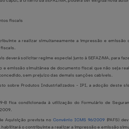
 do caput, a critério da SEFAZ/MA, poderá ser exigida nova auto
tos fiscais
tribuinte a realizar simultaneamente a impressão e emissão 
iscais.
 deverá solicitar regime especial junto à SEFAZ/MA, para faze
o e emissão simultânea de documento fiscal que não seja rea
 concedido, sem prejuízo das demais sanções cabíveis.
sto sobre Produtos Industrializados - IPI, a adoção deste 
69-B fica condicionada à utilização do Formulário de Segur
 2009.
de Aquisição prevista no
Convênio ICMS 96/2009
(PAFS) dev
abilitará o contribuinte a realizar a impressão e emissão simul