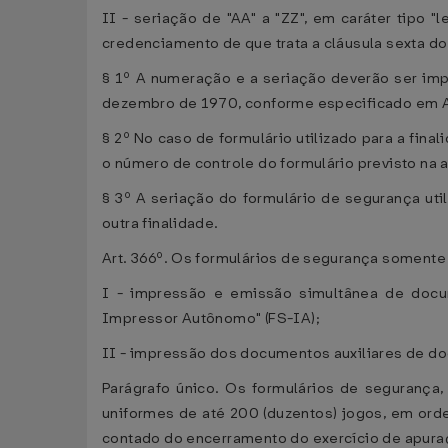
II - seriação de "AA" a "ZZ", em caráter tipo "
credenciamento de que trata a cláusula sexta d
§ 1º A numeração e a seriação deverão ser impre
dezembro de 1970, conforme especificado em
§ 2º No caso de formulário utilizado para a fina
o número de controle do formulário previsto na a
§ 3º A seriação do formulário de segurança util
outra finalidade.
Art. 366º. Os formulários de segurança somente 
I - impressão e emissão simultânea de docu
Impressor Autônomo" (FS-IA);
II - impressão dos documentos auxiliares de do
Parágrafo único. Os formulários de segurança
uniformes de até 200 (duzentos) jogos, em or
contado do encerramento do exercício de apura