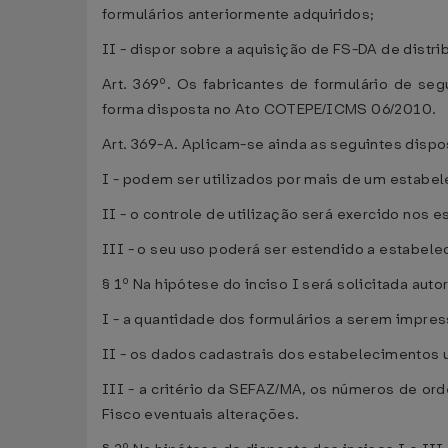
formulários anteriormente adquiridos;
II - dispor sobre a aquisição de FS-DA de distr
Art. 369º. Os fabricantes de formulário de se
forma disposta no Ato COTEPE/ICMS 06/2010.
Art. 369-A. Aplicam-se ainda as seguintes disp
I - podem ser utilizados por mais de um estab
II - o controle de utilização será exercido no
III - o seu uso poderá ser estendido a estabel
§ 1º Na hipótese do inciso I será solicitada auto
I - a quantidade dos formulários a serem impre
II - os dados cadastrais dos estabelecimentos 
III - a critério da SEFAZ/MA, os números de or
Fisco eventuais alterações.