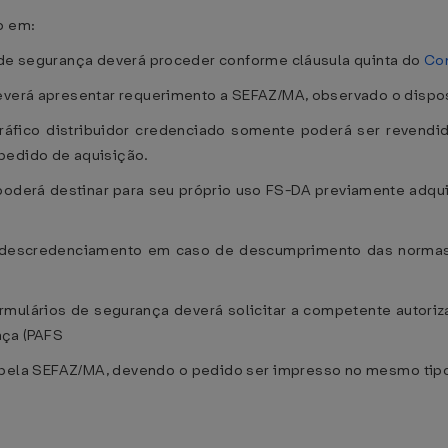
o em:
o de segurança deverá proceder conforme cláusula quinta do
Co
 deverá apresentar requerimento a SEFAZ/MA, observado o dis
ráfico distribuidor credenciado somente poderá ser revendid
pedido de aquisição.
 poderá destinar para seu próprio uso FS-DA previamente adqu
o descredenciamento em caso de descumprimento das norm
 formulários de segurança deverá solicitar a competente autor
nça (PAFS
 pela SEFAZ/MA, devendo o pedido ser impresso no mesmo tipo 