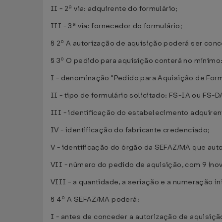
II - 2ª via: adquirente do formulário;
III - 3ª via: fornecedor do formulário;
§ 2º A autorização de aquisição poderá ser con
§ 3º O pedido para aquisição conterá no mínimo
I - denominação "Pedido para Aquisição de Form
II - tipo de formulário solicitado: FS-IA ou FS-D
III - identificação do estabelecimento adquiren
IV - identificação do fabricante credenciado;
V - identificação do órgão da SEFAZ/MA que auto
VII - número do pedido de aquisição, com 9 (nov
VIII - a quantidade, a seriação e a numeração in
§ 4º A SEFAZ/MA poderá:
I - antes de conceder a autorização de aquisiçã