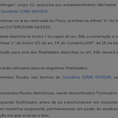
leibinger", corpo 12, exclusiva por estabelecimento fabricant
o
Convênio ICMS 96/2009
.
ssas na área reservada ao Fisco, prevista na alínea "b" do i
 Ato COTEPE/ICMS 06/2010.
lidade descrita no inciso I do caput do art. 366, a numeração e
línea "c" do inciso VII do art. 19, do Convênio S/Nº, de 15 de
izado para uma das finalidades descritas no art. 366, deverá s
serão utilizados para as seguintes finalidades:
mentos fiscais, nos termos do
Convênio ICMS 97/2009
, s
cumentos fiscais eletrônicos, sendo denominados "Formulário 
, quando inutilizados antes de se transformarem em documen
dem numérica seqüencial, permanecendo em poder do estabelec
ção em que ocorreu o fato.