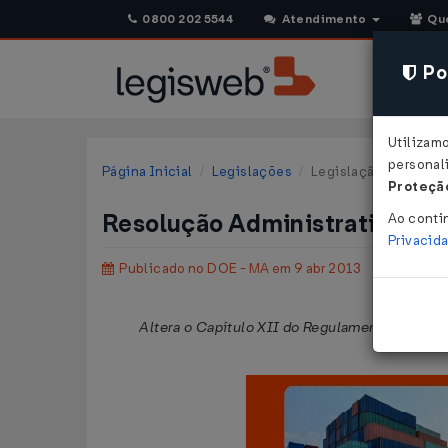
0800 202 5544
Atendimento
Qu
Pol
Utilizam
personali
Página Inicial
Legislações
Legislação Estadual
Proteção
Resolução Administrativa SE
Ao conti
Privacid
Publicado no DOE - MA em 9 abr 2013
Altera o Capítulo XII do Regulamento do ICMS