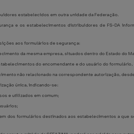
ibuidores estabelecidos em outra unidade da Federação.
gurança e os estabelecimentos distribuidores de FS-DA infor
osições aos formulários de segurança:
elecimento da mesma empresa, situados dentro do Estado do M
s estabelecimentos do encomendante e do usuário do formulári
ecimento não relacionado na correspondente autorização, desde
rização única, indicando-se:
ssos e utilizados em comum;
usuários;
dem dos formulários destinados aos estabelecimentos a que s