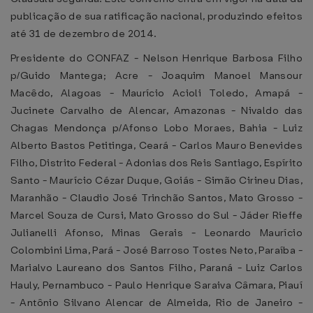
publicação de sua ratificação nacional, produzindo efeitos
até 31 de dezembro de 2014.
Presidente do CONFAZ - Nelson Henrique Barbosa Filho
p/Guido Mantega; Acre - Joaquim Manoel Mansour
Macêdo, Alagoas - Maurício Acioli Toledo, Amapá -
Jucinete Carvalho de Alencar, Amazonas - Nivaldo das
Chagas Mendonça p/Afonso Lobo Moraes, Bahia - Luiz
Alberto Bastos Petitinga, Ceará - Carlos Mauro Benevides
Filho, Distrito Federal - Adonias dos Reis Santiago, Espírito
Santo - Maurício Cézar Duque, Goiás - Simão Cirineu Dias,
Maranhão - Claudio José Trinchão Santos, Mato Grosso -
Marcel Souza de Cursi, Mato Grosso do Sul - Jáder Rieffe
Julianelli Afonso, Minas Gerais - Leonardo Maurício
Colombini Lima, Pará - José Barroso Tostes Neto, Paraíba -
Marialvo Laureano dos Santos Filho, Paraná - Luiz Carlos
Hauly, Pernambuco - Paulo Henrique Saraiva Câmara, Piauí
- Antônio Silvano Alencar de Almeida, Rio de Janeiro -