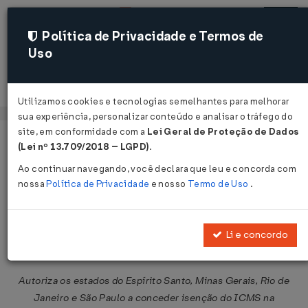
Política de Privacidade e Termos de
Uso
Acessar
Utilizamos cookies e tecnologias semelhantes para melhorar
sua experiência, personalizar conteúdo e analisar o tráfego do
site, em conformidade com a
Lei Geral de Proteção de Dados
Página Inicial
Legislações
Legislação Federal
Voltar
(Lei nº 13.709/2018 – LGPD)
.
Ao continuar navegando, você declara que leu e concorda com
Convênio ICMS Nº 24 DE
nossa
Política de Privacidade
e nosso
Termo de Uso
.
05/04/2013
Publicado no DOU em 12 abr 2013
Li e concordo
Compartilhar:
Autoriza os estados do Espírito Santo, Minas Gerais, Rio de
Janeiro e São Paulo a conceder isenção do ICMS na