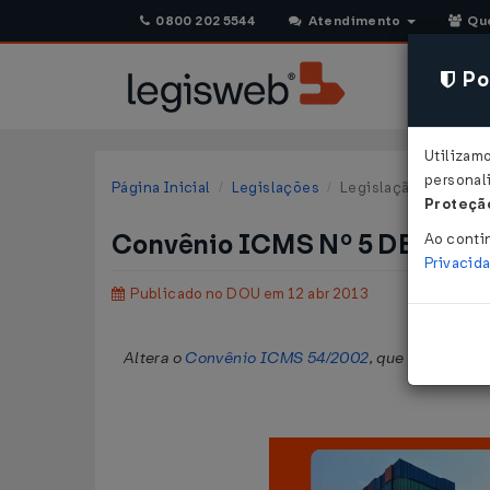
0800 202 5544
Atendimento
Qu
Pol
Utilizam
personali
Página Inicial
Legislações
Legislação Federal
Proteção
Convênio ICMS Nº 5 DE 05/0
Ao conti
Privacid
Publicado no DOU em 12 abr 2013
Altera o
Convênio ICMS 54/2002
, que estabelece