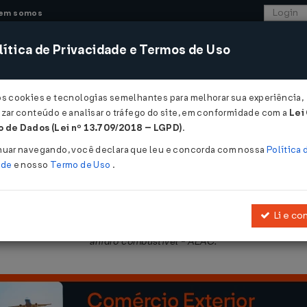
em somos
ítica de Privacidade e Termos de Uso
CONSULTORIA
SISTEMAS
COMÉRCIO EXTER
os cookies e tecnologias semelhantes para melhorar sua experiência,
zar conteúdo e analisar o tráfego do site, em conformidade com a
Lei
 de Dados (Lei nº 13.709/2018 – LGPD)
.
4/2013
nuar navegando, você declara que leu e concorda com nossa
Política 
ade
e nosso
Termo de Uso
.
Li e co
 procedimentos para o controle de operações interestaduais com co
anidro combustível - AEAC.