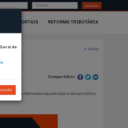
Acessar
IOR
PORTAIS
REFORMA TRIBUTÁRIA
 Geral de
Voltar
de
Compartilhar:
ncordo
mbustíveis derivados de petróleo e álcool etílico