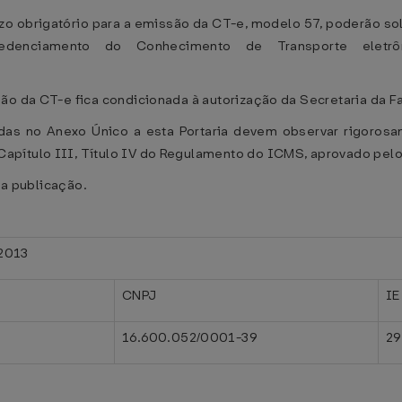
zo obrigatório para a emissão da CT-e, modelo 57, poderão so
enciamento do Conhecimento de Transporte eletrôni
ão da CT-e fica condicionada à autorização da Secretaria da F
das no Anexo Único a esta Portaria devem observar rigorosam
apítulo III, Título IV do Regulamento do ICMS, aprovado pelo
sua publicação.
2013
CNPJ
IE
16.600.052/0001-39
29