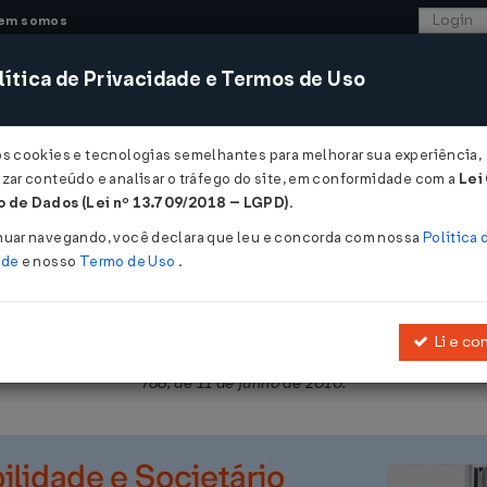
em somos
ítica de Privacidade e Termos de Uso
CONSULTORIA
SISTEMAS
COMÉRCIO EXTER
os cookies e tecnologias semelhantes para melhorar sua experiência,
zar conteúdo e analisar o tráfego do site, em conformidade com a
Lei
- Tocantins
 de Dados (Lei nº 13.709/2018 – LGPD)
.
 12/03/2013
nuar navegando, você declara que leu e concorda com nossa
Política 
ade
e nosso
Termo de Uso
.
Li e co
ribuintes do ICMS, para a emissão do Conhecimento de Transporte 
788, de 11 de junho de 2010.