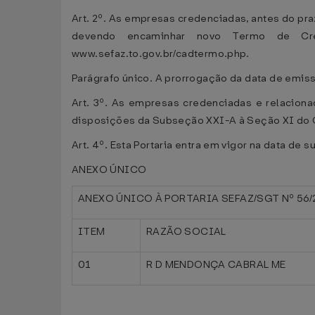
Art. 2º. As empresas credenciadas, antes do pra
devendo encaminhar novo Termo de Cred
www.sefaz.to.gov.br/cadtermo.php.
Parágrafo único. A prorrogação da data de emiss
Art. 3º. As empresas credenciadas e relaciona
disposições da Subseção XXI-A à Seção XI do C
Art. 4º. Esta Portaria entra em vigor na data de 
ANEXO ÚNICO
ANEXO ÚNICO À PORTARIA SEFAZ/SGT Nº 56/
ITEM
RAZÃO SOCIAL
01
R D MENDONÇA CABRAL ME