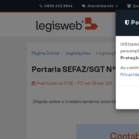
0800 202 5544
Atendimento
Qu
Pol
Utilizam
personali
Página Inicial
Legislações
Legislação Estadual 
Proteção
Portaria SEFAZ/SGT Nº 56 DE
Ao conti
Privacid
Publicado no DOE - TO em 18 mar 201
Dispõe sobre o credenciamento voluntário dos cont