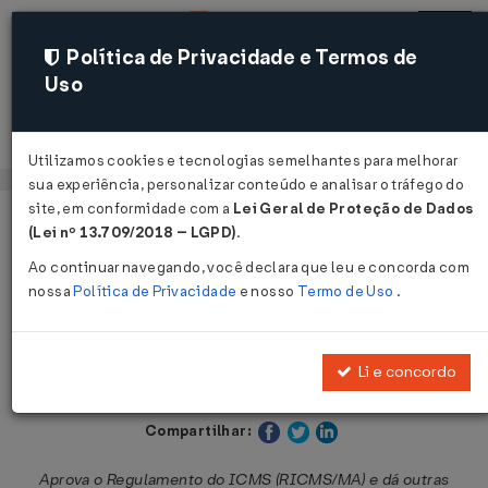
Política de Privacidade e Termos de
Uso
Acessar
Utilizamos cookies e tecnologias semelhantes para melhorar
sua experiência, personalizar conteúdo e analisar o tráfego do
site, em conformidade com a
Lei Geral de Proteção de Dados
Página Inicial
Legislações
Legislação Estadual - Maranhão
(Lei nº 13.709/2018 – LGPD)
.
Ao continuar navegando, você declara que leu e concorda com
Voltar
nossa
Política de Privacidade
e nosso
Termo de Uso
.
Decreto Nº 19714 DE 10/07/2003
Li e concordo
Publicado no DOE - MA em 4 ago 2003
Compartilhar:
Aprova o Regulamento do ICMS (RICMS/MA) e dá outras