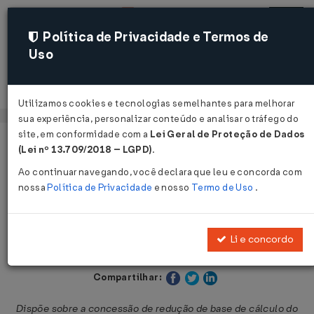
Política de Privacidade e Termos de
Uso
Acessar
Utilizamos cookies e tecnologias semelhantes para melhorar
sua experiência, personalizar conteúdo e analisar o tráfego do
site, em conformidade com a
Lei Geral de Proteção de Dados
Página Inicial
Legislações
Legislação Estadual - Paraíba
(Lei nº 13.709/2018 – LGPD)
.
Ao continuar navegando, você declara que leu e concorda com
Voltar
nossa
Política de Privacidade
e nosso
Termo de Uso
.
Decreto Nº 33657 DE 27/12/2012
Li e concordo
Publicado no DOE - PB em 28 dez 2012
Compartilhar:
Dispõe sobre a concessão de redução de base de cálculo do