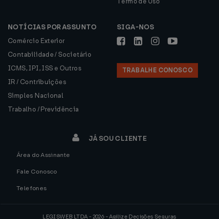
Termo de Uso
NOTÍCIAS POR ASSUNTO
SIGA-NOS
Comércio Exterior
Contabilidade / Societário
ICMS, IPI, ISS e Outros
TRABALHE CONOSCO
IR / Contribuições
Simples Nacional
Trabalho / Previdência
JÁ SOU CLIENTE
Área do Assinante
Fale Conosco
Telefones
LEGISWEB LTDA - 2026 - Agilize Decisões Seguras