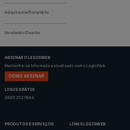
.................................................
Adquirente/Donatário
................................................
Vendedor/Doador
ASSINAR O LEGISWEB
Mantenha-se informado e atualizado com o LegisWeb.
COMO ASSINAR
LIGUE GRÁTIS
0800 202 5544
PRODUTOS E SERVIÇOS
LINKS LEGISWEB