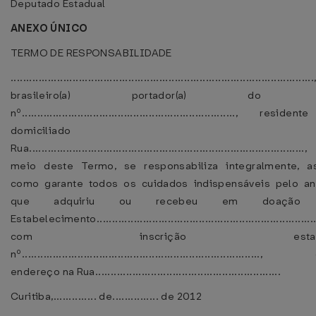
Deputado Estadual
ANEXO ÚNICO
TERMO DE RESPONSABILIDADE
..................................................................................................
brasileiro(a) portador(a) do
nº....................................................................., resid
domiciliado n
Rua.......................................................................................
meio deste Termo, se responsabiliza integralmente, a
como garante todos os cuidados indispensáveis pelo an
que adquiriu ou recebeu em doação
Estabelecimento.......................................................................
com inscrição estadu
nº............................................................................
endereço na Rua............................................................
Curitiba,.............. de............... de 2012