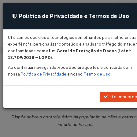
Política de Privacidade e Termos de Uso
Utilizamos cookies e tecnologias semelhantes para melhorar sua
Acessar
experiência, personalizar conteúdo e analisar o tráfego do site, e
conformidade com a
Lei Geral de Proteção de Dados (Lei nº
13.709/2018 – LGPD)
.
Página Inicial
Legislações
Legislação Estadual - Paraná
V
Ao continuar navegando, você declara que leu e concorda com
nossa
Política de Privacidade
e nosso
Termo de Uso
.
Lei Nº 17422 DE 18/12/2012
Publicado no DOE - PR em 19 dez 2012
Li e concord
Compartilhar:
Dispõe sobre o controle ético da população de cães e gatos 
Estado do Paraná.