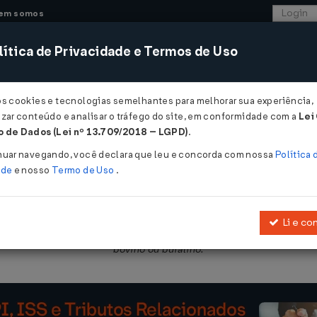
em somos
ítica de Privacidade e Termos de Uso
CONSULTORIA
SISTEMAS
COMÉRCIO EXTER
os cookies e tecnologias semelhantes para melhorar sua experiência,
zar conteúdo e analisar o tráfego do site, em conformidade com a
Lei
- Mato Grosso do Sul
 de Dados (Lei nº 13.709/2018 – LGPD)
.
012
nuar navegando, você declara que leu e concorda com nossa
Política 
ade
e nosso
Termo de Uso
.
Li e co
o nº 11.796, de 11 de fevereiro de 2005
, que dispõe sobre o tratam
bovino ou bufalino.