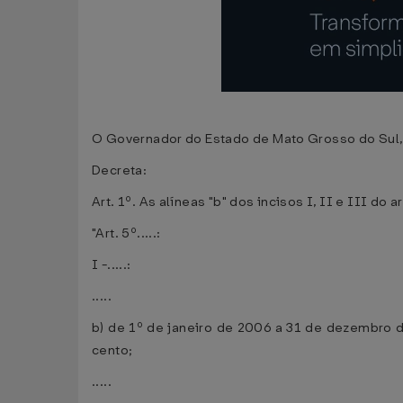
O Governador do Estado de Mato Grosso do Sul, n
Decreta:
Art. 1º. As alíneas "b" dos incisos I, II e III do a
"Art. 5º.....:
I -.....:
.....
b) de 1º de janeiro de 2006 a 31 de dezembro de
cento;
.....