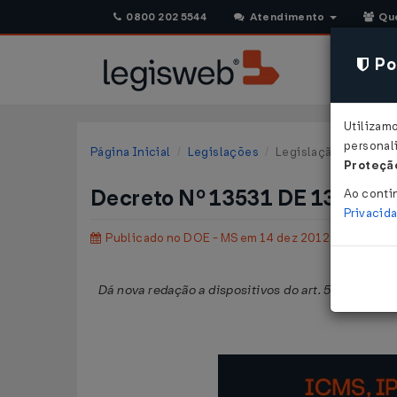
0800 202 5544
Atendimento
Qu
Pol
Utilizam
personali
Página Inicial
Legislações
Legislação Estadual 
Proteção
Decreto Nº 13531 DE 13/12/2
Ao conti
Privacid
Publicado no DOE - MS em 14 dez 2012
Dá nova redação a dispositivos do art. 5º do
Decret