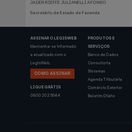
JADER RIEFFE JULIANELLI AFONSO
Secretário de Estado de Fazenda
ASSINAR O LEGISWEB
PRODUTOS E
Mantenha-se informado
SERVIÇOS
e atualizado com o
Banco de Dados
LegisWeb.
Consultoria
Sistemas
COMO ASSINAR
Agenda Tributária
LIGUE GRÁTIS
Comércio Exterior
0800 202 5544
Boletim Diário