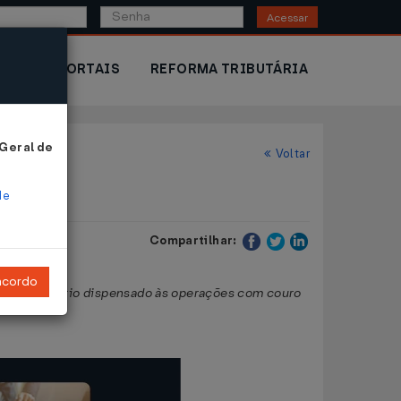
Acessar
IOR
PORTAIS
REFORMA TRIBUTÁRIA
 Geral de
Voltar
de
Compartilhar:
ncordo
ento tributário dispensado às operações com couro