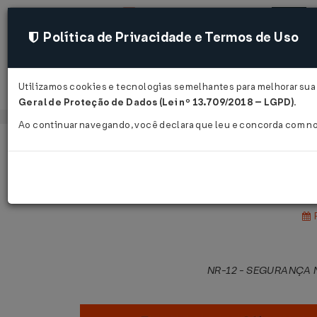
Política de Privacidade e Termos de Uso
Utilizamos cookies e tecnologias semelhantes para melhorar sua 
Acessar
Geral de Proteção de Dados (Lei nº 13.709/2018 – LGPD)
.
Ao continuar navegando, você declara que leu e concorda com n
Página Inicial
Legislações
Legislação Federal
Norma Regulamentadora Nº 12 DE 06
P
NR-12 - SEGURANÇA