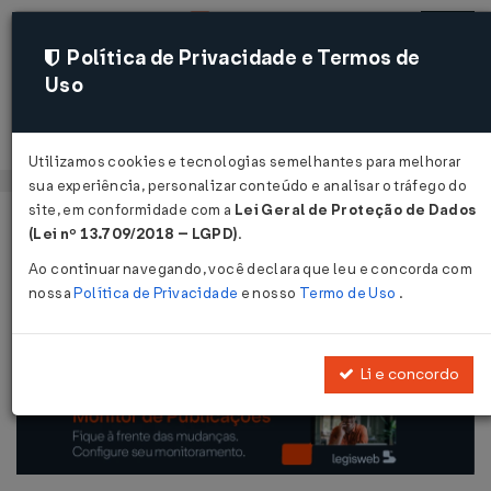
Política de Privacidade e Termos de
Uso
Acessar
Utilizamos cookies e tecnologias semelhantes para melhorar
sua experiência, personalizar conteúdo e analisar o tráfego do
site, em conformidade com a
Lei Geral de Proteção de Dados
Página Inicial
Legislações
Legislação Federal
Voltar
(Lei nº 13.709/2018 – LGPD)
.
Ao continuar navegando, você declara que leu e concorda com
Decreto Nº 7212 DE 15/06/2010
nossa
Política de Privacidade
e nosso
Termo de Uso
.
Publicado no DOU em 16 jun 2010
Compartilhar:
Li e concordo