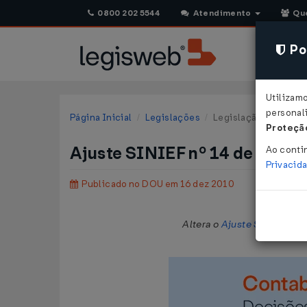
0800 202 5544
Atendimento
Qu
Pol
Utilizam
personali
Página Inicial
Legislações
Legislação Federal
Proteção
Ajuste SINIEF nº 14 de 10/1
Ao conti
Privacid
Publicado no DOU em 16 dez 2010
Altera o
Ajuste SINIEF nº 