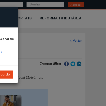
Acessar
IOR
PORTAIS
REFORMA TRIBUTÁRIA
 Geral de
Voltar
de
Compartilhar:
ncordo
r da Nota Fiscal Eletrônica.