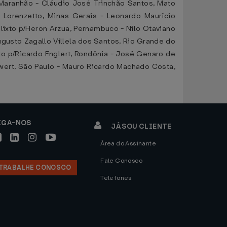
 Maranhão - Cláudio José Trinchão Santos, Mato
Lorenzetto, Minas Gerais - Leonardo Maurício
alixto p/Heron Arzua, Pernambuco - Nilo Otaviano
Augusto Zagallo Villela dos Santos, Rio Grande do
ro p/Ricardo Englert, Rondônia - José Genaro de
wert, São Paulo - Mauro Ricardo Machado Costa,
IGA-NOS
JÁ SOU CLIENTE
Área do Assinante
Fale Conosco
TRABALHE CONOSCO
Telefones