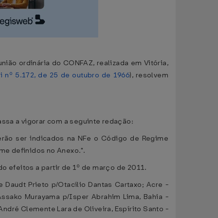
união ordinária do CONFAZ, realizada em Vitória,
i nº 5.172, de 25 de outubro de 1966
), resolvem
assa a vigorar com a seguinte redação:
everão ser indicados na NFe o Código de Regime
me definidos no Anexo.".
do efeitos a partir de 1º de março de 2011.
Daudt Prieto p/Otacílio Dantas Cartaxo; Acre -
Assako Murayama p/Isper Abrahim Lima, Bahia -
ndré Clemente Lara de Oliveira, Espírito Santo -