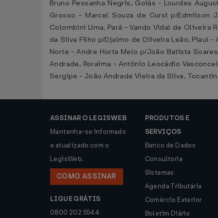
Bruno Pessanha Negris, Goiás - Lourdes August
Grosso - Marcel Souza de Cursi p/Edmilson J
Colombini Lima, Pará - Vando Vidal de Oliveira 
da Silva Filho p/Djalmo de Oliveira Leão, Piauí 
Norte - Andre Horta Melo p/João Batista Soares
Andrade, Roraima - Antônio Leocádio Vasconcel
Sergipe - João Andrade Vieira da Silva, Tocanti
ASSINAR O LEGISWEB
PRODUTOS E
Mantenha-se informado
SERVIÇOS
e atualizado com o
Banco de Dados
LegisWeb.
Consultoria
Sistemas
COMO ASSINAR
Agenda Tributária
LIGUE GRÁTIS
Comércio Exterior
0800 202 5544
Boletim Diário