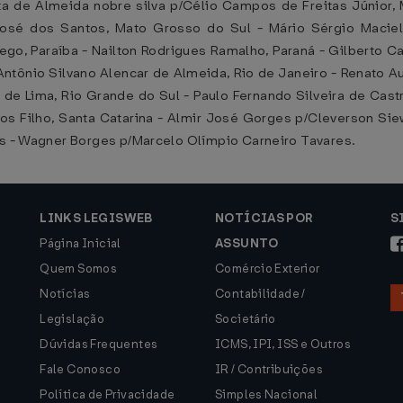
a de Almeida nobre silva p/Célio Campos de Freitas Júnior,
osé dos Santos, Mato Grosso do Sul - Mário Sérgio Maciel 
Rego, Paraíba - Nailton Rodrigues Ramalho, Paraná - Gilberto C
- Antônio Silvano Alencar de Almeida, Rio de Janeiro - Renato 
 de Lima, Rio Grande do Sul - Paulo Fernando Silveira de Cast
os Filho, Santa Catarina - Almir José Gorges p/Cleverson Sie
ns - Wagner Borges p/Marcelo Olímpio Carneiro Tavares.
LINKS LEGISWEB
NOTÍCIAS POR
S
Página Inicial
ASSUNTO
Quem Somos
Comércio Exterior
Notícias
Contabilidade /
Legislação
Societário
Dúvidas Frequentes
ICMS, IPI, ISS e Outros
Fale Conosco
IR / Contribuições
Política de Privacidade
Simples Nacional