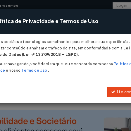
em somos
ítica de Privacidade e Termos de Uso
CONSULTORIA
SISTEMAS
COMÉRCIO EXTER
os cookies e tecnologias semelhantes para melhorar sua experiência,
zar conteúdo e analisar o tráfego do site, em conformidade com a
Lei
 de Dados (Lei nº 13.709/2018 – LGPD)
.
2/2010
nuar navegando, você declara que leu e concorda com nossa
Política 
ade
e nosso
Termo de Uso
.
Li e co
07/2005
, que institui a Nota Fiscal Eletrônica e o Documento Auxilia