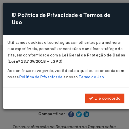
Política de Privacidade e Termos de
Uso
Acessar
Utilizamos cookies e tecnologias semelhantes para melhorar
sua experiência, personalizar conteúdo e analisar o tráfego do
site, em conformidade com a
Lei Geral de Proteção de Dados
Página Inicial
Legislações
Legislação Estadual - São Paulo
(Lei nº 13.709/2018 – LGPD)
.
Ao continuar navegando, você declara que leu e concorda com
Voltar
nossa
Política de Privacidade
e nosso
Termo de Uso
.
Decreto Nº 58451 DE 11/10/2012
Li e concordo
Publicado no DOE - SP em 12 out 2012
Compartilhar:
Introduz alteração no Regulamento do Imposto sobre