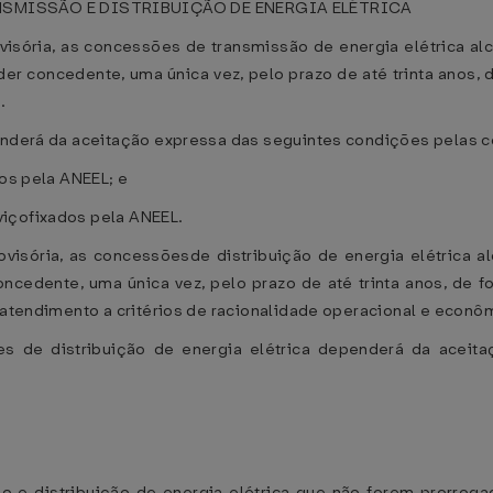
SMISSÃO E DISTRIBUIÇÃO DE ENERGIA ELÉTRICA
ovisória, as concessões de transmissão de energia elétrica al
der concedente, uma única vez, pelo prazo de até trinta anos, 
.
penderá da aceitação expressa das seguintes condições pelas 
dos pela ANEEL; e
viçofixados pela ANEEL.
rovisória, as concessõesde distribuição de energia elétrica a
ncedente, uma única vez, pelo prazo de até trinta anos, de f
o atendimento a critérios de racionalidade operacional e econô
es de distribuição de energia elétrica dependerá da aceit
o e distribuição de energia elétrica que não forem prorroga