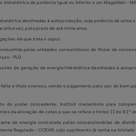
hidrelétrica de potência igual ou inferior a um MegaWatt - MW
drelétrica destinadas à autoprodução, cuja potência da usina se
 única vez, pelo prazo de até trinta anos.
ogações de que trata o caput.
 consumida pelas unidades consumidoras do titular da conce
nças - PLD.
cessões de geração de energia hidrelétrica destinadas à auto
á feita a título oneroso, sendo o pagamento pelo uso do bem púb
to do poder concedente, instituir mecanismo para compen
tes da alocação de cotas a que se refere o inciso II do § 1º do 
ante de energia contratada pelas concessionárias de distri
nte Regulado - CCEAR, cujo suprimento já tenha se iniciado ou