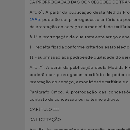
DA PRORROGAÇÃO DAS CONCESSÕES DE TRAN
Art. 6º. A partir da publicação desta Medida Pr
1995
, poderão ser prorrogadas, a critério do po
da prestação do serviço e a modicidade tarifária
§ 1º A prorrogação de que trata este artigo de
I - receita fixada conforme critérios estabeleci
II - submissão aos padrõesde qualidade do ser
Art. 7º. A partir da publicação desta Medida P
poderão ser prorrogadas, a critério do poder co
prestação do serviço, a modicidade tarifária e 
Parágrafo único. A prorrogação das concessõ
contrato de concessão ou no termo aditivo.
CAPÍTULO III
DA LICITAÇÃO
Art. 8º. As concessões de geração, transmissã