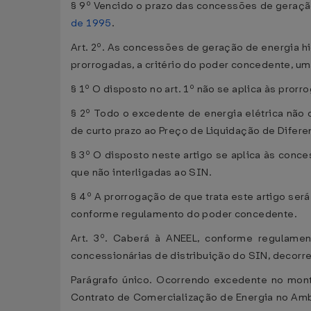
§ 9º Vencido o prazo das concessões de geração 
de 1995
.
Art. 2º. As concessões de geração de energia hi
prorrogadas, a critério do poder concedente, uma
§ 1º O disposto no art. 1º não se aplica às prorr
§ 2º Todo o excedente de energia elétrica não
de curto prazo ao Preço de Liquidação de Difere
§ 3º O disposto neste artigo se aplica às con
que não interligadas ao SIN.
§ 4º A prorrogação de que trata este artigo ser
conforme regulamento do poder concedente.
Art. 3º. Caberá à ANEEL, conforme regulamen
concessionárias de distribuição do SIN, decorren
Parágrafo único. Ocorrendo excedente no mont
Contrato de Comercialização de Energia no Ambie