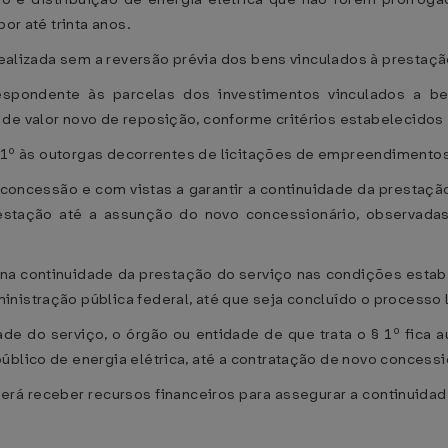
or até trinta anos.
 realizada sem a reversão prévia dos bens vinculados à prestaçã
espondente às parcelas dos investimentos vinculados a be
 de valor novo de reposição, conforme critérios estabelecid
rt. 1º às outorgas decorrentes de licitações de empreendimentos
concessão e com vistas a garantir a continuidade da prestação
estação até a assunção do novo concessionário, observada
 na continuidade da prestação do serviço nas condições estabe
istração pública federal, até que seja concluído o processo lic
de do serviço, o órgão ou entidade de que trata o § 1º fica a
úblico de energia elétrica, até a contratação de novo concessi
derá receber recursos financeiros para assegurar a continuid