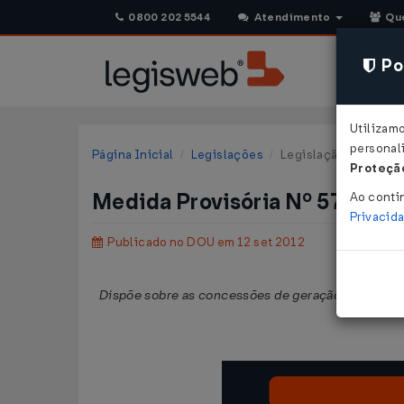
0800 202 5544
Atendimento
Qu
Pol
Utilizam
personali
Página Inicial
Legislações
Legislação Federal
Proteção
Medida Provisória Nº 579 DE
Ao conti
Privacid
Publicado no DOU em 12 set 2012
Dispõe sobre as concessões de geração, transmissão