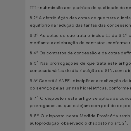
III - submissão aos padrões de qualidade do se
§ 2º A distribuição das cotas de que trata o in
equilíbrio na redução das tarifas das concession
§ 3º As cotas de que trata o inciso II do § 1º
mediante a celebração de contratos, conforme 
§ 4º Os contratos de concessão e de cotas defin
§ 5º Nas prorrogações de que trata este artig
concessionárias de distribuição do SIN, com dire
§ 6º Caberá à ANEEL disciplinar a realização de
do serviço pelas usinas hidrelétricas, conform
§ 7º O disposto neste artigo se aplica às conc
prorrogadas, ou que estejam com pedido de pro
§ 8º O disposto nesta Medida Provisória tamb
autoprodução, observado o disposto no art. 2º.