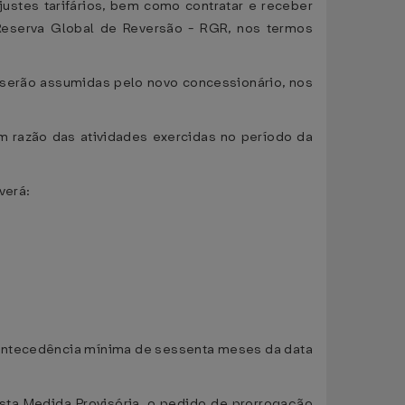
ustes tarifários, bem como contratar e receber
eserva Global de Reversão - RGR, nos termos
o serão assumidas pelo novo concessionário, nos
m razão das atividades exercidas no período da
verá:
m antecedência mínima de sessenta meses da data
ta Medida Provisória, o pedido de prorrogação