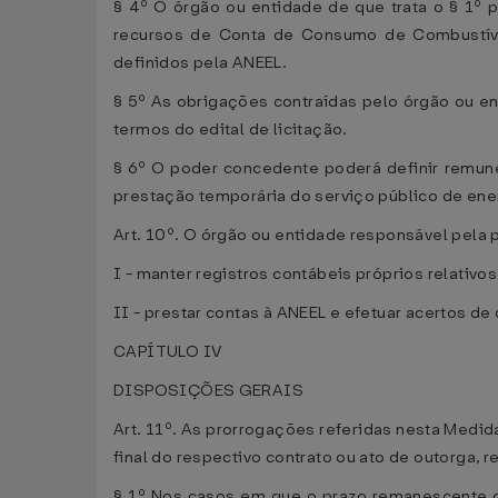
§ 4º O órgão ou entidade de que trata o § 1º 
recursos de Conta de Consumo de Combustíve
definidos pela ANEEL.
§ 5º As obrigações contraídas pelo órgão ou en
termos do edital de licitação.
§ 6º O poder concedente poderá definir remune
prestação temporária do serviço público de ener
Art. 10º. O órgão ou entidade responsável pela 
I - manter registros contábeis próprios relativo
II - prestar contas à ANEEL e efetuar acertos d
CAPÍTULO IV
DISPOSIÇÕES GERAIS
Art. 11º. As prorrogações referidas nesta Medi
final do respectivo contrato ou ato de outorga, r
§ 1º Nos casos em que o prazo remanescente d