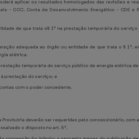
poderá aplicar os resultados homologados das revisões e reaj
is - CCC, Conta de Desenvolvimento Energético - CDE e R
tidade de que trata o§ 1º na prestação temporária do serviç
ração adequada ao órgão ou entidade de que trata o § 1º, e
gia elétrica.
prestação temporária do serviço público de energia elétrica de
s à prestação do serviço; e
e contas com o poder concedente.
da Provisória deverão ser requeridas pelo concessionário, co
essalvado o disposto no art. 5º.
a concessão for inferior a sessenta meses da publicação des