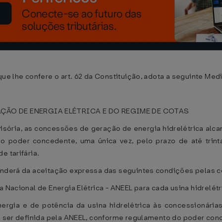
ue lhe confere o art. 62 da Constituição, adota a seguinte Medi
ÃO DE ENERGIA ELÉTRICA E DO REGIME DE COTAS
ovisória, as concessões de geração de energia hidrelétrica alc
 do poder concedente, uma única vez, pelo prazo de até trint
e tarifária.
penderá da aceitação expressa das seguintes condições pelas 
 Nacional de Energia Elétrica - ANEEL para cada usina hidrelétr
nergia e de potência da usina hidrelétrica às concessionária
 a ser definida pela ANEEL, conforme regulamento do poder con