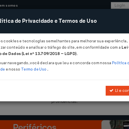
em somos
ítica de Privacidade e Termos de Uso
CONSULTORIA
SISTEMAS
COMÉRCIO EXTER
os cookies e tecnologias semelhantes para melhorar sua experiência,
zar conteúdo e analisar o tráfego do site, em conformidade com a
Lei
 de Dados (Lei nº 13.709/2018 – LGPD)
.
 11/09/2012
nuar navegando, você declara que leu e concorda com nossa
Política 
ade
e nosso
Termo de Uso
.
Li e co
 e distribuição de energia elétrica, sobre a redução dos encargos s
providências.