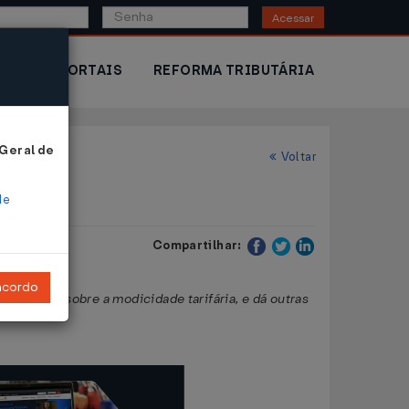
Acessar
IOR
PORTAIS
REFORMA TRIBUTÁRIA
 Geral de
Voltar
de
Compartilhar:
ncordo
etoriais, sobre a modicidade tarifária, e dá outras