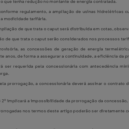
ição que tenha redução no montante de energia contratada.
 conforme regulamento, a ampliação de usinas hidrelétricas
a modicidade tarifária.
mpliação de que trata o caput será distribuída em cotas, observa
ão de que trata o caput serão considerados nos processos tarif
Provisória, as concessões de geração de energia termelétric
te anos, de forma a assegurar a continuidade, a eficiência da 
rá ser requerida pela concessionária com antecedência mín
orga.
ela prorrogação, a concessionária deverá assinar o contrato 
§ 2º implicará a impossibilidade da prorrogação da concessão,
 prorrogadas nos termos deste artigo poderão ser diretamente 