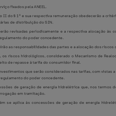
rviço fixados pela ANEEL.
ciso II do § 1º e sua respectiva remuneração obedecerão a crit
árias de distribuição do SIN.
 serão revisadas periodicamente e a respectiva alocação às c
regulamento do poder concedente.
irão as responsabilidades das partes e a alocação dos riscos 
o, os riscos hidrológicos, considerado o Mecanismo de Real
ito de repasse à tarifa do consumidor final.
 investimentos que serão considerados nas tarifas, com vistas 
e regulamento do poder concedente.
essões de geração de energia hidrelétrica que, nos termos d
rrogação em tramitação.
ém se aplica às concessões de geração de energia hidrelé