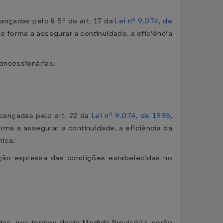
cançadas pelo § 5º do art. 17 da
Lei nº 9.074, de
de forma a assegurar a continuidade, a eficiência
concessionárias:
lcançadas pelo art. 22 da
Lei nº 9.074, de 1995
,
orma a assegurar a continuidade, a eficiência da
mica.
ação expressa das condições estabelecidas no
das, nos termos desta Medida Provisória, serão