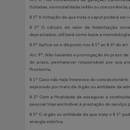
licitadas, na modalidade leilão ou concorrência, p
§ 1º A licitação de que trata o caput poderá ser
§ 2º O cálculo do valor da indenização corr
depreciados, utilizará como base a metodologia
§ 3º Aplica-se o disposto nos § 1º ao § 6º do a
Art. 9º. Não havendo a prorrogação do prazo de 
do prazo, permanecer responsável por sua pr
Provisória.
§ 1º Caso não haja interesse do concessionário
explorado por meio de órgão ou entidade da admin
§ 2º Com a finalidade de assegurar a continuida
pessoal imprescindível à prestação do serviço p
§ 3º O órgão ou entidade de que trata o § 1º po
energia elétrica.