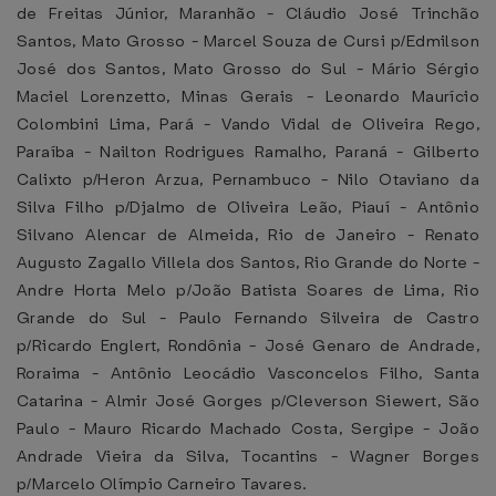
de Freitas Júnior, Maranhão - Cláudio José Trinchão
Santos, Mato Grosso - Marcel Souza de Cursi p/Edmilson
José dos Santos, Mato Grosso do Sul - Mário Sérgio
Maciel Lorenzetto, Minas Gerais - Leonardo Maurício
Colombini Lima, Pará - Vando Vidal de Oliveira Rego,
Paraíba - Nailton Rodrigues Ramalho, Paraná - Gilberto
Calixto p/Heron Arzua, Pernambuco - Nilo Otaviano da
Silva Filho p/Djalmo de Oliveira Leão, Piauí - Antônio
Silvano Alencar de Almeida, Rio de Janeiro - Renato
Augusto Zagallo Villela dos Santos, Rio Grande do Norte -
Andre Horta Melo p/João Batista Soares de Lima, Rio
Grande do Sul - Paulo Fernando Silveira de Castro
p/Ricardo Englert, Rondônia - José Genaro de Andrade,
Roraima - Antônio Leocádio Vasconcelos Filho, Santa
Catarina - Almir José Gorges p/Cleverson Siewert, São
Paulo - Mauro Ricardo Machado Costa, Sergipe - João
Andrade Vieira da Silva, Tocantins - Wagner Borges
p/Marcelo Olímpio Carneiro Tavares.