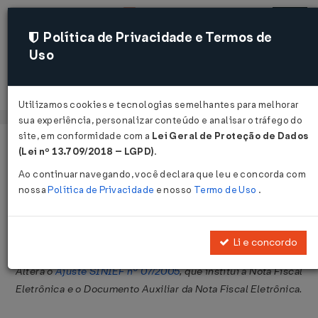
Política de Privacidade e Termos de
Uso
Acessar
Utilizamos cookies e tecnologias semelhantes para melhorar
sua experiência, personalizar conteúdo e analisar o tráfego do
site, em conformidade com a
Lei Geral de Proteção de Dados
Página Inicial
Legislações
Legislação Federal
Voltar
(Lei nº 13.709/2018 – LGPD)
.
Ao continuar navegando, você declara que leu e concorda com
Ajuste SINIEF nº 16 de 10/12/2010
nossa
Política de Privacidade
e nosso
Termo de Uso
.
Publicado no DOU em 16 dez 2010
Compartilhar:
Li e concordo
Altera o
Ajuste SINIEF nº 07/2005
, que institui a Nota Fiscal
Eletrônica e o Documento Auxiliar da Nota Fiscal Eletrônica.