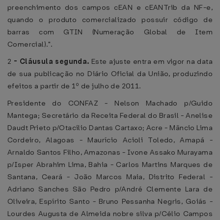
preenchimento dos campos cEAN e cEANTrib da NF-e,
quando o produto comercializado possuir código de
barras com GTIN (Numeração Global de Item
Comercial).".
2
-
Cláusula segunda.
Este ajuste entra em vigor na data
de sua publicação no Diário Oficial da União, produzindo
efeitos a partir de 1º de julho de 2011.
Presidente do CONFAZ - Nelson Machado p/Guido
Mantega; Secretário da Receita Federal do Brasil - Anelise
Daudt Prieto p/Otacílio Dantas Cartaxo; Acre - Mâncio Lima
Cordeiro, Alagoas - Maurício Acioli Toledo, Amapá -
Arnaldo Santos Filho, Amazonas - Ivone Assako Murayama
p/Isper Abrahim Lima, Bahia - Carlos Martins Marques de
Santana, Ceará - João Marcos Maia, Distrito Federal -
Adriano Sanches São Pedro p/André Clemente Lara de
Oliveira, Espírito Santo - Bruno Pessanha Negris, Goiás -
Lourdes Augusta de Almeida nobre silva p/Célio Campos