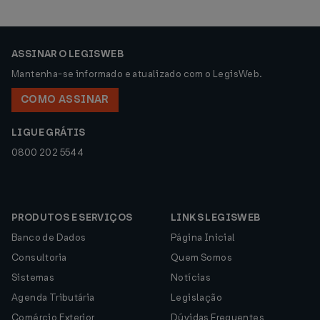
ASSINAR O LEGISWEB
Mantenha-se informado e atualizado com o LegisWeb.
COMO ASSINAR
LIGUE GRÁTIS
0800 202 5544
PRODUTOS E SERVIÇOS
LINKS LEGISWEB
Banco de Dados
Página Inicial
Consultoria
Quem Somos
Sistemas
Notícias
Agenda Tributária
Legislação
Comércio Exterior
Dúvidas Frequentes