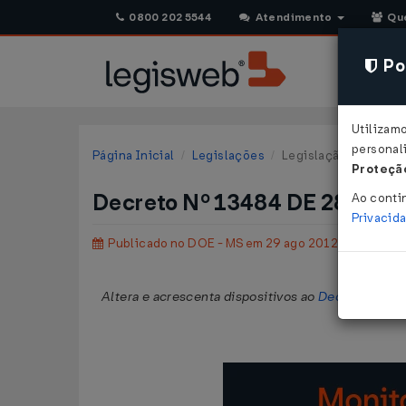
0800 202 5544
Atendimento
Qu
Pol
Utilizam
personali
Página Inicial
Legislações
Legislação Estadual 
Proteção
Decreto Nº 13484 DE 28/08/
Ao conti
Privacid
Publicado no DOE - MS em 29 ago 2012
Altera e acrescenta dispositivos ao
Decreto nº 12