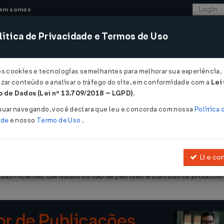
em somos
ítica de Privacidade e Termos de Uso
CONSULTORIA
SISTEMAS
COMÉRCIO EXTER
os cookies e tecnologias semelhantes para melhorar sua experiência,
zar conteúdo e analisar o tráfego do site, em conformidade com a
Lei
- Mato Grosso do Sul
 de Dados (Lei nº 13.709/2018 – LGPD)
.
2012
nuar navegando, você declara que leu e concorda com nossa
Política 
ade
e nosso
Termo de Uso
.
Li e co
.570, de 19 de junho de 2008
, que dispõe sobre o regime de substi
lubrificantes, derivados ou não de petróleo e com outros produtos.