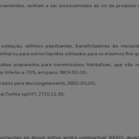
pervenientes, venham a ser acrescentados ao rol de produt
oxidação, aditivos peptizantes, beneficiadores de viscosid
olina) ou para outros líquidos utilizados para os mesmos fins q
líquidos preparados para transmissões hidráulicas, que nã
 inferior a 70%, em peso, 3819.00.00;
parados para descongelamento, 3820.00.00.
 ("white spirit"), 2710.12.30;
portações de álcool etílico anidro combustível (AEAC), deve