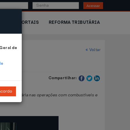
Acessar
IOR
PORTAIS
REFORMA TRIBUTÁRIA
 Geral de
Voltar
de
Compartilhar:
ncordo
tuição tributária nas operações com combustíveis e