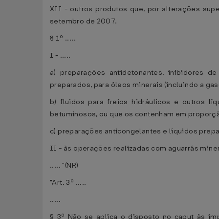
XII - outros produtos que, por alterações su
setembro de 2007.
§ 1º .....
I - .....
a) preparações antidetonantes, inibidores de 
preparados, para óleos minerais (incluindo a gas
b) fluidos para freios hidráulicos e outros 
betuminosos, ou que os contenham em proporção
c) preparações anticongelantes e líquidos pre
II - às operações realizadas com aguarrás mineral
..... "(NR)
"Art. 3º .....
.....
§ 3º Não se aplica o disposto no caput às im