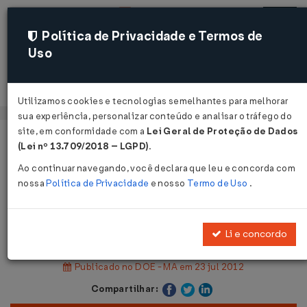
Política de Privacidade e Termos de
Uso
Acessar
Utilizamos cookies e tecnologias semelhantes para melhorar
sua experiência, personalizar conteúdo e analisar o tráfego do
site, em conformidade com a
Lei Geral de Proteção de Dados
Página Inicial
Legislações
Legislação Estadual - Maranhão
(Lei nº 13.709/2018 – LGPD)
.
Ao continuar navegando, você declara que leu e concorda com
Voltar
nossa
Política de Privacidade
e nosso
Termo de Uso
.
Portaria GABIN Nº 213 DE
16/07/2012
Li e concordo
Publicado no DOE - MA em 23 jul 2012
Compartilhar: