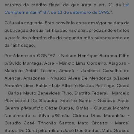
estorno de crédito fiscal de que trata o art. 21 da
Lei
Complementar nº 87, de 13 de setembro de 1996
.".
Cláusula segunda. Este convênio entra em vigor na data da
publicação de sua ratificação nacional, produzindo efeitos
a partir do primeiro dia do segundo mês subseqüente ao
da ratificação.
Presidente do CONFAZ - Nelson Henrique Barbosa Filho
p/Guido Mantega; Acre - Mâncio Lima Cordeiro, Alagoas -
Maurício Acioli Toledo, Amapá - Jucinete Carvalho de
Alencar, Amazonas - Nivaldo Alves De Mendonça p/Isper
Abrahim Lima, Bahia - Luiz Alberto Bastos Petitinga, Ceará
- Carlos Mauro Benevides Filho, Distrito Federal - Marcelo
Piancastelli De Siqueira, Espírito Santo - Gustavo Assis
Guerra p/Maurício Cézar Duque, Goiás - Glaucus Moreira
Nascimento e Silva p/Simão Cirineu Dias, Maranhão -
Claudio José Trinchão Santos, Mato Grosso - Marcel
Souza De Cursi p/Edmilson José Dos Santos, Mato Grosso