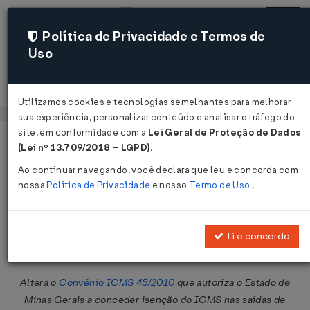
Política de Privacidade e Termos de
Uso
Acessar
Utilizamos cookies e tecnologias semelhantes para melhorar
sua experiência, personalizar conteúdo e analisar o tráfego do
site, em conformidade com a
Lei Geral de Proteção de Dados
Página Inicial
Legislações
Legislação Federal
Voltar
(Lei nº 13.709/2018 – LGPD)
.
Ao continuar navegando, você declara que leu e concorda com
Convênio ICMS Nº 58 DE
nossa
Política de Privacidade
e nosso
Termo de Uso
.
22/06/2012
Publicado no DOU em 27 jun 2012
Li e concordo
Compartilhar:
Altera o
Convênio ICMS 45/2010
que autoriza o Estado de
Minas Gerais a conceder isenção do ICMS nas saídas de