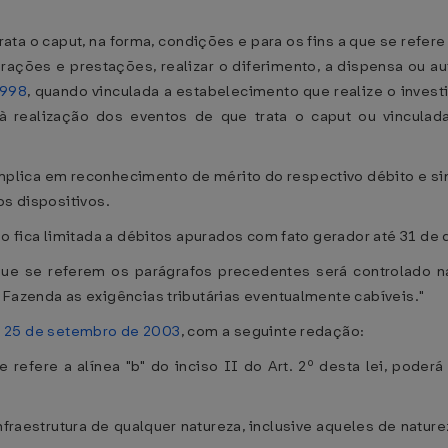
rata o caput, na forma, condições e para os fins a que se refer
erações e prestações, realizar o diferimento, a dispensa ou aut
1998
, quando vinculada a estabelecimento que realize o invest
a à realização dos eventos de que trata o caput ou vinculad
implica em reconhecimento de mérito do respectivo débito e s
os dispositivos.
igo fica limitada a débitos apurados com fato gerador até 31 d
que se referem os parágrafos precedentes será controlado na
 Fazenda as exigências tributárias eventualmente cabíveis."
de 25 de setembro de 2003
, com a seguinte redação:
se refere a alínea "b" do inciso II do Art. 2º desta lei, pod
fraestrutura de qualquer natureza, inclusive aqueles de naturez