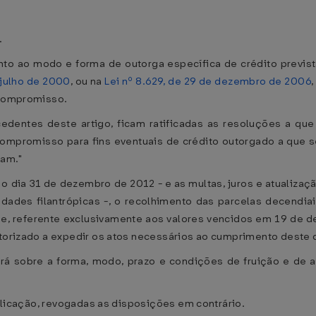
.
uanto ao modo e forma de outorga específica de crédito previ
 julho de 2000
, ou na
Lei nº 8.629, de 29 de dezembro de 2006
 compromisso.
edentes deste artigo, ficam ratificadas as resoluções a que
mpromisso para fins eventuais de crédito outorgado a que se
nam."
é o dia 31 de dezembro de 2012 - e as multas, juros e atuali
idades filantrópicas -, o recolhimento das parcelas decend
nse, referente exclusivamente aos valores vencidos em 19 de
utorizado a expedir os atos necessários ao cumprimento deste d
orá sobre a forma, modo, prazo e condições de fruição e de 
publicação, revogadas as disposições em contrário.