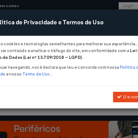
em somos
ítica de Privacidade e Termos de Uso
CONSULTORIA
SISTEMAS
COMÉRCIO EXTER
os cookies e tecnologias semelhantes para melhorar sua experiência,
zar conteúdo e analisar o tráfego do site, em conformidade com a
Lei
- Mato Grosso
 de Dados (Lei nº 13.709/2018 – LGPD)
.
nuar navegando, você declara que leu e concorda com nossa
Política 
ade
e nosso
Termo de Uso
.
Li e co
 30 de junho de 2009, 7.958, de 25 de setembro de 2003 e 7.293, de 