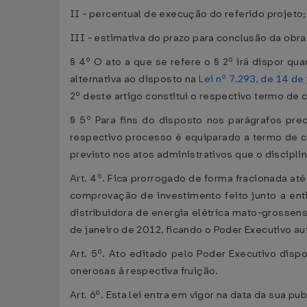
II - percentual de execução do referido projeto;
III - estimativa do prazo para conclusão da obra
§ 4º O ato a que se refere o § 2º irá dispor q
alternativa ao disposto na
Lei nº 7.293, de 14 de
2º deste artigo constitui o respectivo termo de
§ 5º Para fins do disposto nos parágrafos prec
respectivo processo é equiparado a termo de co
previsto nos atos administrativos que o discipli
Art. 4º. Fica prorrogado de forma fracionada at
comprovação de investimento feito junto a ent
distribuidora de energia elétrica mato-grosse
de janeiro de 2012, ficando o Poder Executivo a
Art. 5º. Ato editado pelo Poder Executivo disp
onerosas à respectiva fruição.
Art. 6º. Esta lei entra em vigor na data da sua 