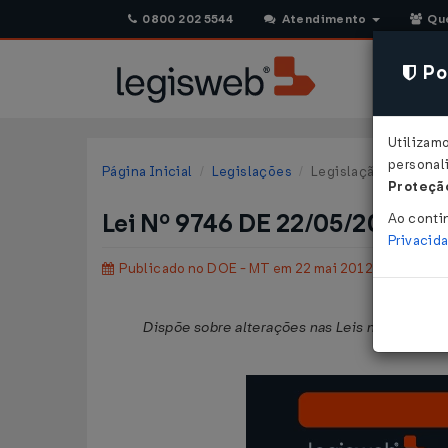
0800 202 5544
Atendimento
Qu
Pol
Utilizam
personali
Página Inicial
Legislações
Legislação Estadual 
Proteção
Lei Nº 9746 DE 22/05/2012
Ao conti
Privacid
Publicado no DOE - MT em 22 mai 2012
Dispõe sobre alterações nas Leis nº 9.165, de