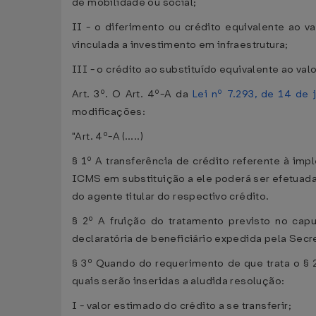
de mobilidade ou social;
II - o diferimento ou crédito equivalente ao v
vinculada a investimento em infraestrutura;
III - o crédito ao substituído equivalente ao val
Art. 3º. O Art. 4º-A da
Lei nº 7.293, de 14 de
modificações:
"Art. 4º-A (.....)
§ 1º A transferência de crédito referente à i
ICMS em substituição a ele poderá ser efetuad
do agente titular do respectivo crédito.
§ 2º A fruição do tratamento previsto no capu
declaratória de beneficiário expedida pela Secr
§ 3º Quando do requerimento de que trata o § 2
quais serão inseridas a aludida resolução:
I - valor estimado do crédito a se transferir;