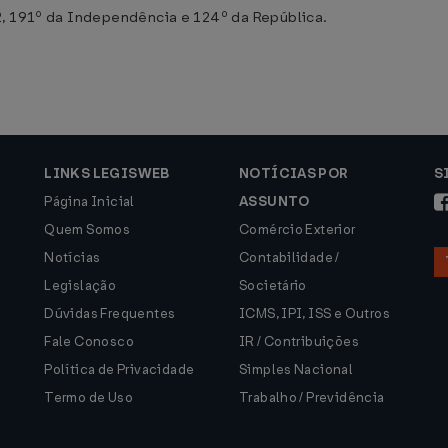
2, 191º da Independência e 124º da República.
LINKS LEGISWEB
NOTÍCIAS POR
S
Página Inicial
ASSUNTO
Quem Somos
Comércio Exterior
Notícias
Contabilidade /
Legislação
Societário
Dúvidas Frequentes
ICMS, IPI, ISS e Outros
Fale Conosco
IR / Contribuições
Política de Privacidade
Simples Nacional
Termo de Uso
Trabalho / Previdência