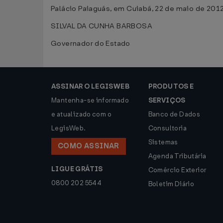
Palácio Paiaguás, em Cuiabá, 22 de maio de 201
SILVAL DA CUNHA BARBOSA
Governador do Estado
ASSINAR O LEGISWEB
PRODUTOS E
Mantenha-se informado
SERVIÇOS
e atualizado com o
Banco de Dados
LegisWeb.
Consultoria
Sistemas
COMO ASSINAR
Agenda Tributária
LIGUE GRÁTIS
Comércio Exterior
0800 202 5544
Boletim Diário