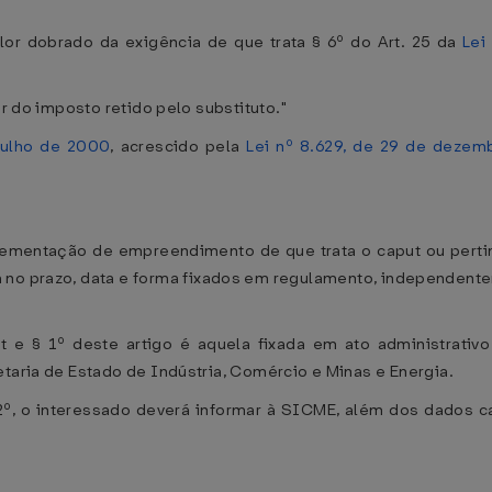
alor dobrado da exigência de que trata § 6º do Art. 25 da
Lei
or do imposto retido pelo substituto."
 julho de 2000
, acrescido pela
Lei nº 8.629, de 29 de dezem
mplementação de empreendimento de que trata o caput ou perti
a no prazo, data e forma fixados em regulamento, independent
t e § 1º deste artigo é aquela fixada em ato administrativ
etaria de Estado de Indústria, Comércio e Minas e Energia.
º, o interessado deverá informar à SICME, além dos dados ca