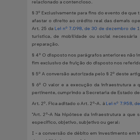
relacionado a contencioso.
§ 3º Exclusivamente para fins do evento de que t
afastar o direito ao crédito real das demais op
Art. 25 da
Lei nº 7.098, de 30 de dezembro de 
turística, de mobilidade ou social necessári
preparação.
§ 4º O disposto nos parágrafos anteriores não 
fim exclusivo de fruição do disposto nos referid
§ 5º A conversão autorizada pelo § 2º deste art
§ 6º O valor e a execução da infraestrutura a 
pertinente, cumprindo a Secretaria de Estado de
Art. 2º. Fica aditado o Art. 2º-A. à
Lei nº 7.958, 
"Art. 2º-A Na hipótese da infraestrutura a que 
específico, objetivo, subjetivo ou geral:
I - a conversão de débito em investimento em in