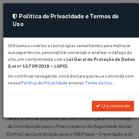
Política de Privacidade e Termos de
Uso
Acessar
Utilizamos cookies e tecnologias semelhantes para melhorar
sua experiência, personalizar conteúdo e analisar o tráfego do
site, em conformidade com a
Lei Geral de Proteção de Dados
Página Inicial
Legislações
Legislação Federal
Voltar
(Lei nº 13.709/2018 – LGPD)
.
Ao continuar navegando, você declara que leu e concorda com
Lei Nº 12649 DE 17/05/2012
nossa
Política de Privacidade
e nosso
Termo de Uso
.
Publicado no DOU em 18 mai 2012
Compartilhar:
Li e concordo
Reduz a zero as alíquotas da Contribuição para o PIS/Pasep,
da Contribuição para o Financiamento da Seguridade Social
(Cofins), da Contribuição para o PIS/Pasep - Importação e da