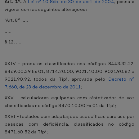
Art. 1º.
A
Lei nº 10.865, de 30 de abril de 2004
, passa a
vigorar com as seguintes alterações:
"Art. 8º .....
.....
§ 12. .....
.....
XXIV - produtos classificados nos códigos 8443.32.22,
8469.00.39 Ex 01, 8714.20.00, 9021.40.00, 9021.90.82 e
9021.90.92, todos da Tipi, aprovada pelo
Decreto nº
7.660, de 23 de dezembro de 2011
;
XXV - calculadoras equipadas com sintetizador de voz
classificadas no código 8470.10.00 Ex 01 da Tipi;
XXVI - teclados com adaptações específicas para uso por
pessoas com deficiência, classificados no código
8471.60.52 da Tipi;