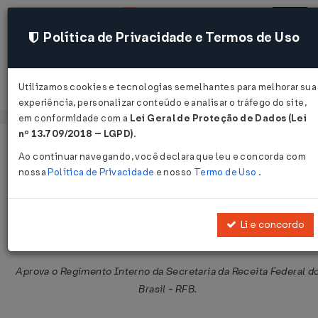
Política de Privacidade e Termos de Uso
Utilizamos cookies e tecnologias semelhantes para melhorar sua
Acessar
experiência, personalizar conteúdo e analisar o tráfego do site,
em conformidade com a
Lei Geral de Proteção de Dados (Lei
nº 13.709/2018 – LGPD)
.
Página Inicial
Legislações
Legislação Federal
Volt
Ao continuar navegando, você declara que leu e concorda com
nossa
Política de Privacidade
e nosso
Termo de Uso
.
Portaria MF Nº 203 DE 14/05/2012
Publicado no DOU em 17 mai 2012
Li e concordo
Compartilhar:
Aprova o Regimento Interno da Secretaria da Receita Federal d
Brasil - RFB.