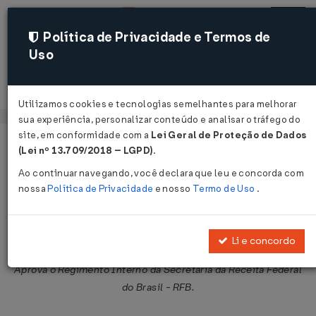
Política de Privacidade e Termos de
Uso
Acessar
Utilizamos cookies e tecnologias semelhantes para melhorar
sua experiência, personalizar conteúdo e analisar o tráfego do
site, em conformidade com a
Lei Geral de Proteção de Dados
Página Inicial
Legislações
Legislação Federal
Voltar
(Lei nº 13.709/2018 – LGPD)
.
Ao continuar navegando, você declara que leu e concorda com
Portaria MF Nº 203 DE 14/05/2012
nossa
Política de Privacidade
e nosso
Termo de Uso
.
Publicado no DOU em 17 mai 2012
Compartilhar:
Li e concordo
Aprova o Regimento Interno da Secretaria da Receita Federal
do Brasil - RFB.