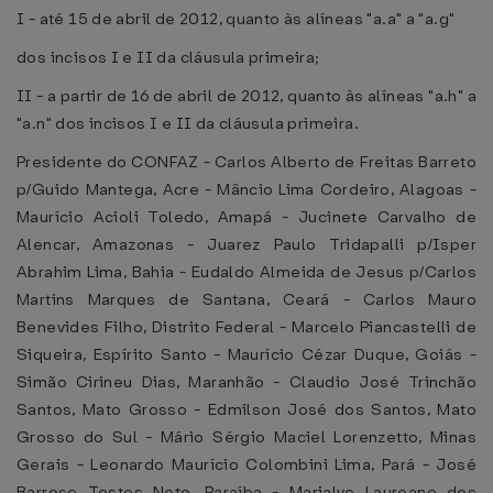
I - até 15 de abril de 2012, quanto às alíneas "a.a" a "a.g"
dos incisos I e II da cláusula primeira;
II - a partir de 16 de abril de 2012, quanto às alíneas "a.h" a
"a.n" dos incisos I e II da cláusula primeira.
Presidente do CONFAZ - Carlos Alberto de Freitas Barreto
p/Guido Mantega, Acre - Mâncio Lima Cordeiro, Alagoas -
Maurício Acioli Toledo, Amapá - Jucinete Carvalho de
Alencar, Amazonas - Juarez Paulo Tridapalli p/Isper
Abrahim Lima, Bahia - Eudaldo Almeida de Jesus p/Carlos
Martins Marques de Santana, Ceará - Carlos Mauro
Benevides Filho, Distrito Federal - Marcelo Piancastelli de
Siqueira, Espírito Santo - Maurício Cézar Duque, Goiás -
Simão Cirineu Dias, Maranhão - Claudio José Trinchão
Santos, Mato Grosso - Edmilson José dos Santos, Mato
Grosso do Sul - Mário Sérgio Maciel Lorenzetto, Minas
Gerais - Leonardo Maurício Colombini Lima, Pará - José
Barroso Tostes Neto, Paraíba - Marialvo Laureano dos