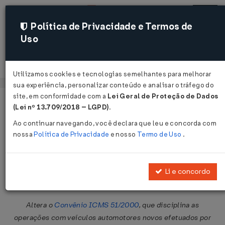
Política de Privacidade e Termos de
Uso
Acessar
Utilizamos cookies e tecnologias semelhantes para melhorar
sua experiência, personalizar conteúdo e analisar o tráfego do
site, em conformidade com a
Lei Geral de Proteção de Dados
Página Inicial
Legislações
Legislação Federal
Voltar
(Lei nº 13.709/2018 – LGPD)
.
Ao continuar navegando, você declara que leu e concorda com
Convênio ICMS Nº 31 DE
nossa
Política de Privacidade
e nosso
Termo de Uso
.
30/03/2012
Publicado no DOU em 9 abr 2012
Li e concordo
Compartilhar:
Altera o
Convênio ICMS 51/2000
, que disciplina as
operações com veículos automotores novos efetuados por