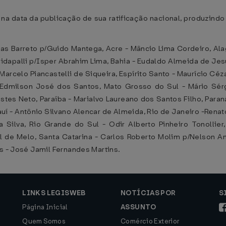
na data da publicação de sua ratificação nacional, produzindo
as Barreto p/Guido Mantega, Acre - Mâncio Lima Cordeiro, Ala
idapalli p/Isper Abrahim Lima, Bahia - Eudaldo Almeida de Je
 Marcelo Piancastelli de Siqueira, Espírito Santo - Maurício Cé
Edmilson José dos Santos, Mato Grosso do Sul - Mário Sérg
stes Neto, Paraíba - Marialvo Laureano dos Santos Filho, Paran
auí - Antônio Silvano Alencar de Almeida, Rio de Janeiro -Renat
 Silva, Rio Grande do Sul - Odir Alberto Pinheiro Tonollier
 de Melo, Santa Catarina - Carlos Roberto Molim p/Nelson An
ns - José Jamil Fernandes Martins.
LINKS LEGISWEB
NOTÍCIAS POR
S
Página Inicial
ASSUNTO
Quem Somos
Comércio Exterior