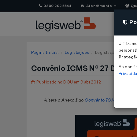
0800 202 5544
Atendimento
Qu
Pol
Utilizam
personali
Página Inicial
Legislações
Legislação Federal
Proteção
Convênio ICMS Nº 27 DE 30/
Ao conti
Privacid
Publicado no DOU em 9 abr 2012
Altera o Anexo I do
Convênio ICMS 52/1991