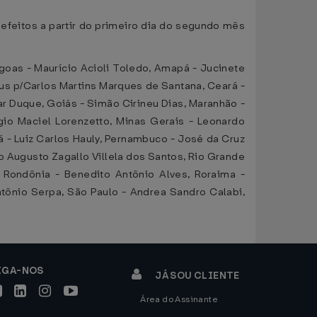
 efeitos a partir do primeiro dia do segundo mês
goas - Maurício Acioli Toledo, Amapá - Jucinete
sus p/Carlos Martins Marques de Santana, Ceará -
zar Duque, Goiás - Simão Cirineu Dias, Maranhão -
io Maciel Lorenzetto, Minas Gerais - Leonardo
á - Luiz Carlos Hauly, Pernambuco - José da Cruz
o Augusto Zagallo Villela dos Santos, Rio Grande
, Rondônia - Benedito Antônio Alves, Roraima -
tônio Serpa, São Paulo - Andrea Sandro Calabi,
IGA-NOS
JÁ SOU CLIENTE
Área do Assinante