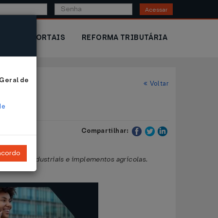
Acessar
IOR
PORTAIS
REFORMA TRIBUTÁRIA
 Geral de
Voltar
de
Compartilhar:
ncordo
amentos industriais e implementos agrícolas.