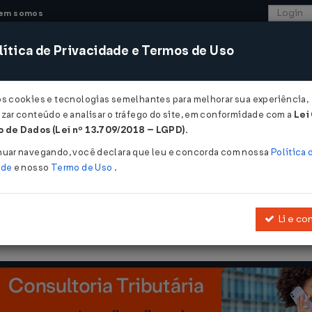
em somos
ítica de Privacidade e Termos de Uso
CONSULTORIA
SISTEMAS
COMÉRCIO EXTER
os cookies e tecnologias semelhantes para melhorar sua experiência,
zar conteúdo e analisar o tráfego do site, em conformidade com a
Lei
 de Dados (Lei nº 13.709/2018 – LGPD)
.
03/2012
nuar navegando, você declara que leu e concorda com nossa
Política 
ade
e nosso
Termo de Uso
.
Li e co
, que concede redução da base de cálculo nas operações com equip