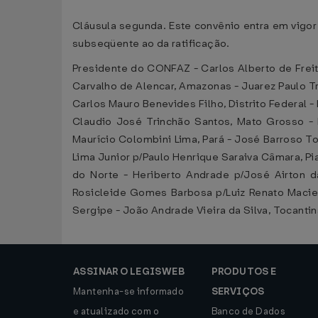
Cláusula segunda. Este convênio entra em vigor 
subseqüente ao da ratificação.
Presidente do CONFAZ - Carlos Alberto de Freit
Carvalho de Alencar, Amazonas - Juarez Paulo Tr
Carlos Mauro Benevides Filho, Distrito Federal -
Claudio José Trinchão Santos, Mato Grosso - 
Maurício Colombini Lima, Pará - José Barroso To
Lima Junior p/Paulo Henrique Saraiva Câmara, Pi
do Norte - Heriberto Andrade p/José Airton da
Rosicleide Gomes Barbosa p/Luiz Renato Maciel
Sergipe - João Andrade Vieira da Silva, Tocanti
ASSINAR O LEGISWEB
PRODUTOS E
Mantenha-se informado
SERVIÇOS
e atualizado com o
Banco de Dados