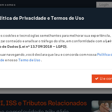
em somos
ítica de Privacidade e Termos de Uso
CONSULTORIA
SISTEMAS
COMÉRCIO EXTER
os cookies e tecnologias semelhantes para melhorar sua experiência,
zar conteúdo e analisar o tráfego do site, em conformidade com a
Lei
- Santa Catarina
 de Dados (Lei nº 13.709/2018 – LGPD)
.
12
nuar navegando, você declara que leu e concorda com nossa
Política 
ade
e nosso
Termo de Uso
.
Li e co
Introduz as Alterações 2.973 a 2.975 no RICMS/SC-01.