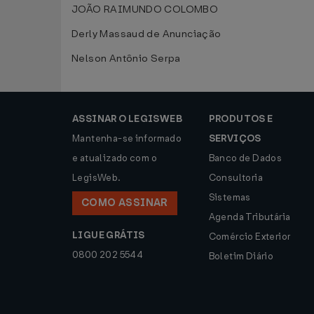
JOÃO RAIMUNDO COLOMBO
Derly Massaud de Anunciação
Nelson Antônio Serpa
ASSINAR O LEGISWEB
PRODUTOS E
Mantenha-se informado
SERVIÇOS
e atualizado com o
Banco de Dados
LegisWeb.
Consultoria
Sistemas
COMO ASSINAR
Agenda Tributária
LIGUE GRÁTIS
Comércio Exterior
0800 202 5544
Boletim Diário