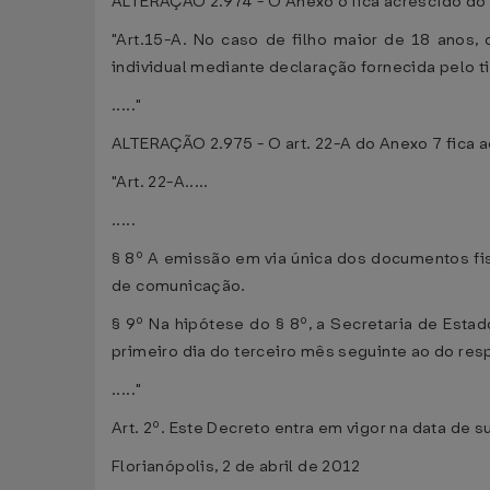
ALTERAÇÃO 2.974 - O Anexo 6 fica acrescido do 
"Art.15-A. No caso de filho maior de 18 anos
individual mediante declaração fornecida pelo ti
....."
ALTERAÇÃO 2.975 - O art. 22-A do Anexo 7 fica 
"Art. 22-A.....
.....
§ 8º A emissão em via única dos documentos fisc
de comunicação.
§ 9º Na hipótese do § 8º, a Secretaria de Estad
primeiro dia do terceiro mês seguinte ao do res
....."
Art. 2º. Este Decreto entra em vigor na data de s
Florianópolis, 2 de abril de 2012