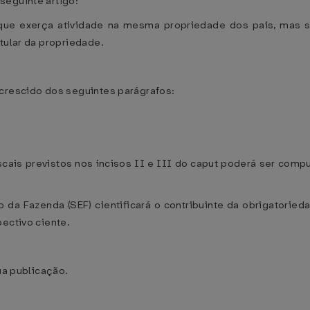
seguinte artigo:
, que exerça atividade na mesma propriedade dos pais, mas
tular da propriedade.
acrescido dos seguintes parágrafos:
ais previstos nos incisos II e III do caput poderá ser compu
o da Fazenda (SEF) cientificará o contribuinte da obrigatoried
pectivo ciente.
ua publicação.