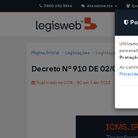
0800 202 5544
Atendimento
Qu
Pol
Utilizam
personali
Página Inicial
Legislações
Legislação Estadual 
Proteção
Decreto Nº 910 DE 02/04/20
Ao conti
Privacid
Publicado no DOE - SC em 3 abr 2012