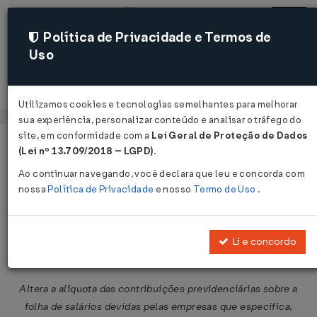
Política de Privacidade e Termos de
Uso
Acessar
Utilizamos cookies e tecnologias semelhantes para melhorar
sua experiência, personalizar conteúdo e analisar o tráfego do
site, em conformidade com a
Lei Geral de Proteção de Dados
Página Inicial
Legislações
Legislação Federal
Voltar
(Lei nº 13.709/2018 – LGPD)
.
Ao continuar navegando, você declara que leu e concorda com
Medida Provisória Nº 563 DE
nossa
Política de Privacidade
e nosso
Termo de Uso
.
03/04/2012
Publicado no DOU em 4 abr 2012
Li e concordo
Compartilhar:
Altera a alíquota das contribuições previdenciárias sobre a
folha de salários devidas pelas empresas que especifica,