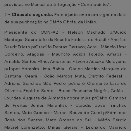
previstas no Manual de Integração - Contribuinte.".
2
-
Cláusula segunda.
Este ajuste entra em vigor na data
de sua publicação no Diário Oficial da União.
Presidente do CONFAZ - Nelson Machado p/Guido
Mantega; Secretário da Receita Federal do Brasil - Anelise
Daudt Prieto p/Otacílio Dantas Cartaxo; Acre - Mâncio Lima
Cordeiro, Alagoas - Maurício Acioli Toledo, Amapá -
Arnaldo Santos Filho, Amazonas - Ivone Assako Murayama
p/Isper Abrahim Lima, Bahia - Carlos Martins Marques de
Santana, Ceará - João Marcos Maia, Distrito Federal -
Adriano Sanches São Pedro p/André Clemente Lara de
Oliveira, Espírito Santo - Bruno Pessanha Negris, Goiás -
Lourdes Augusta de Almeida nobre silva p/Célio Campos
de Freitas Júnior, Maranhão - Cláudio José Trinchão
Santos, Mato Grosso - Marcel Souza de Cursi p/Edmilson
José dos Santos, Mato Grosso do Sul - Mário Sérgio
Maciel Lorenzetto, Minas Gerais - Leonardo Maurício