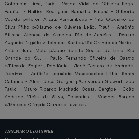
Colombini Lima, Pará - Vando Vidal de Oliveira Rego,
Paraíba - Nailton Rodrigues Ramalho, Paraná - Gilberto
Calixto p/Heron Arzua, Pernambuco - Nilo Otaviano da
Silva Filho p/Djalmo de Oliveira Leão, Piauí - Antônio
Silvano Alencar de Almeida, Rio de Janeiro - Renato
Augusto Zagallo Villela dos Santos, Rio Grande do Norte -
Andre Horta Melo p/João Batista Soares de Lima, Rio
Grande do Sul - Paulo Fernando Silveira de Castro
p/Ricardo Englert, Rondônia - José Genaro de Andrade,
Roraima - Antônio Leocádio Vasconcelos Filho, Santa
Catarina - Almir José Gorges p/Cleverson Siewert, São
Paulo - Mauro Ricardo Machado Costa, Sergipe - João
Andrade Vieira da Silva, Tocantins - Wagner Borges
p/Marcelo Olímpio Carneiro Tavares.
ASSINAR O LEGISWEB