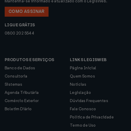
Mantenha-se informado e atualizado com o LegisWeb.
COMO ASSINAR
LIGUE GRÁTIS
0800 202 5544
PRODUTOS E SERVIÇOS
LINKS LEGISWEB
Banco de Dados
Página Inicial
Consultoria
Quem Somos
Sistemas
Notícias
Agenda Tributária
Legislação
Comércio Exterior
Dúvidas Frequentes
Boletim Diário
Fale Conosco
Política de Privacidade
Termo de Uso