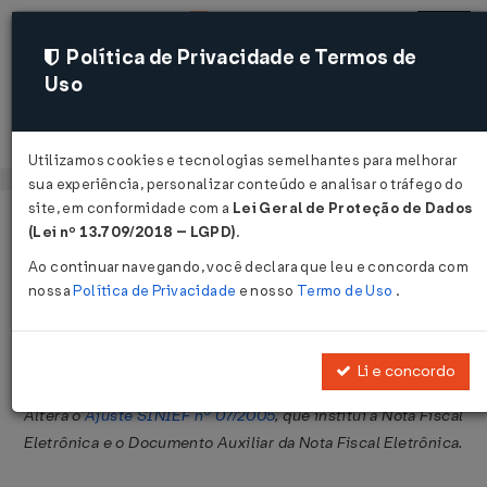
Política de Privacidade e Termos de
Uso
Acessar
Utilizamos cookies e tecnologias semelhantes para melhorar
sua experiência, personalizar conteúdo e analisar o tráfego do
site, em conformidade com a
Lei Geral de Proteção de Dados
Página Inicial
Legislações
Legislação Federal
Voltar
(Lei nº 13.709/2018 – LGPD)
.
Ao continuar navegando, você declara que leu e concorda com
Ajuste SINIEF nº 22 de 10/12/2010
nossa
Política de Privacidade
e nosso
Termo de Uso
.
Publicado no DOU em 16 dez 2010
Compartilhar:
Li e concordo
Altera o
Ajuste SINIEF nº 07/2005
, que institui a Nota Fiscal
Eletrônica e o Documento Auxiliar da Nota Fiscal Eletrônica.