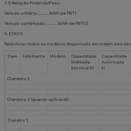
2.5 Relação Potência/Peso:
Veículo unitário:.........(kW/t de PBT)
Veículo combinado:......... (kW/t de PBTC)
3. EIXOS
Relacionar todos os modelos disponíveis em ordem decres
Item
Fabricante
Modelo
Capacidade
Capacidade
Indicada
Autorizada
(técnica) (t)
(t)
Dianteiro 1
Dianteiro 2 (quando aplicável)
Traseiro 1