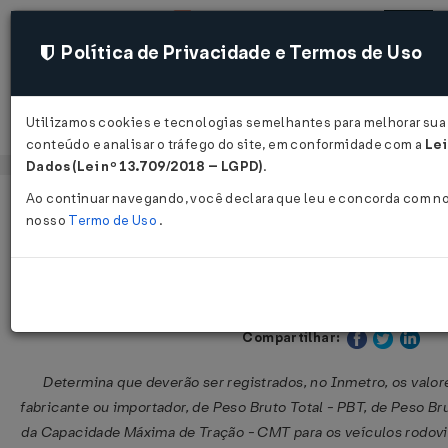
Política de Privacidade e Termos de Uso
Utilizamos cookies e tecnologias semelhantes para melhorar sua 
Acessar
conteúdo e analisar o tráfego do site, em conformidade com a
Lei
Dados (Lei nº 13.709/2018 – LGPD)
.
Ao continuar navegando, você declara que leu e concorda com n
Página Inicial
Legislações
Legislação Federal
nosso
Termo de Uso
.
Portaria INMETRO nº 51 de 19/01/20
Publicado no DOU em 24 jan 201
Compartilhar:
Determina que deverão ser registrados, no Inmetro, os valor
fabricante ou importador, de Peso Bruto Total - PBT, de Peso B
da Capacidade Máxima de Tração - CMT para os veículos rodoviá