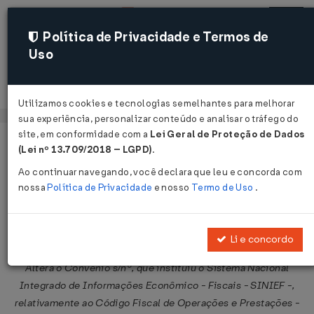
Política de Privacidade e Termos de
Uso
Acessar
Utilizamos cookies e tecnologias semelhantes para melhorar
sua experiência, personalizar conteúdo e analisar o tráfego do
site, em conformidade com a
Lei Geral de Proteção de Dados
Página Inicial
Legislações
Legislação Federal
Voltar
(Lei nº 13.709/2018 – LGPD)
.
Ao continuar navegando, você declara que leu e concorda com
Ajuste SINIEF nº 14 de 11/12/2009
nossa
Política de Privacidade
e nosso
Termo de Uso
.
Publicado no DOU em 16 dez 2009
Compartilhar:
Li e concordo
Altera o Convênio s/nº, que instituiu o Sistema Nacional
Integrado de Informações Econômico - Fiscais - SINIEF -,
relativamente ao Código Fiscal de Operações e Prestações -