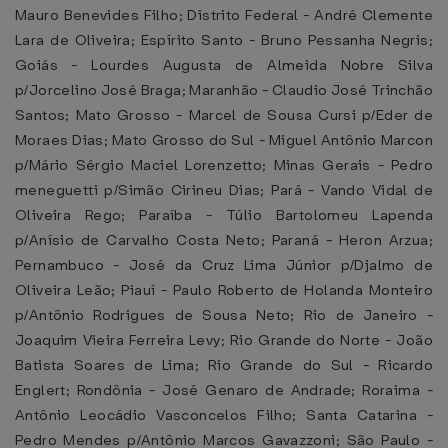
Mauro Benevides Filho; Distrito Federal - André Clemente
Lara de Oliveira; Espírito Santo - Bruno Pessanha Negris;
Goiás - Lourdes Augusta de Almeida Nobre Silva
p/Jorcelino José Braga; Maranhão - Claudio José Trinchão
Santos; Mato Grosso - Marcel de Sousa Cursi p/Eder de
Moraes Dias; Mato Grosso do Sul - Miguel Antônio Marcon
p/Mário Sérgio Maciel Lorenzetto; Minas Gerais - Pedro
meneguetti p/Simão Cirineu Dias; Pará - Vando Vidal de
Oliveira Rego; Paraíba - Túlio Bartolomeu Lapenda
p/Anísio de Carvalho Costa Neto; Paraná - Heron Arzua;
Pernambuco - José da Cruz Lima Júnior p/Djalmo de
Oliveira Leão; Piauí - Paulo Roberto de Holanda Monteiro
p/Antônio Rodrigues de Sousa Neto; Rio de Janeiro -
Joaquim Vieira Ferreira Levy; Rio Grande do Norte - João
Batista Soares de Lima; Rio Grande do Sul - Ricardo
Englert; Rondônia - José Genaro de Andrade; Roraima -
Antônio Leocádio Vasconcelos Filho; Santa Catarina -
Pedro Mendes p/Antônio Marcos Gavazzoni; São Paulo -