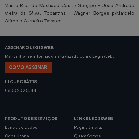
Mauro Ricardo Machado Costa; Sergipe - João Andrade
Vieira da Silva; Tocantins - Wagner Borges p/Marcelo
Olímpio Carneiro Tavares.
ASSINAR O LEGISWEB
Mantenha-se informado e atualizado com o LegisWeb.
COMO ASSINAR
LIGUE GRÁTIS
0800 202 5544
PRODUTOS E SERVIÇOS
LINKS LEGISWEB
Banco de Dados
Página Inicial
Consultoria
Quem Somos