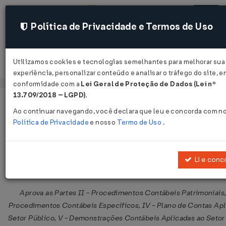
Política de Privacidade e Termos de Uso
Utilizamos cookies e tecnologias semelhantes para melhorar sua
Acessar
experiência, personalizar conteúdo e analisar o tráfego do site, e
conformidade com a
Lei Geral de Proteção de Dados (Lei nº
13.709/2018 – LGPD)
.
Página Inicial
Legislações
Legislação Federal
Ao continuar navegando, você declara que leu e concorda com n
Política de Privacidade
e nosso
Termo de Uso
.
Portaria STN nº 664 de 30/11/2010
Publicado no DOU em 2 dez 2010
Li e conc
Compartilhar:
Aprova as Partes II - Procedimentos Contábeis Patrimoniais, 
Procedimentos Contábeis Específicos, IV - Plano de Contas Apl
Setor Público, V - Demonstrações Contábeis Aplicadas ao Setor