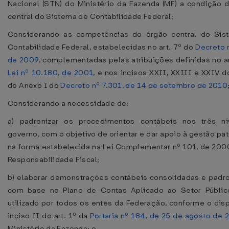
Nacional (STN) do Ministério da Fazenda (MF) a condição 
central do Sistema de Contabilidade Federal;
Considerando as competências do órgão central do Sis
Contabilidade Federal, estabelecidas no art. 7º do
Decreto n
de 2009
, complementadas pelas atribuições definidas no ar
Lei nº 10.180, de 2001
, e nos incisos XXII, XXIII e XXIV do
do Anexo I do
Decreto nº 7.301, de 14 de setembro de 2010
Considerando a necessidade de:
a) padronizar os procedimentos contábeis nos três ní
governo, com o objetivo de orientar e dar apoio à gestão pat
na forma estabelecida na Lei Complementar nº 101, de 2000
Responsabilidade Fiscal;
b) elaborar demonstrações contábeis consolidadas e padr
com base no Plano de Contas Aplicado ao Setor Público
utilizado por todos os entes da Federação, conforme o dis
inciso II do art. 1º da
Portaria nº 184, de 25 de agosto de
Ministério da Fazenda; e