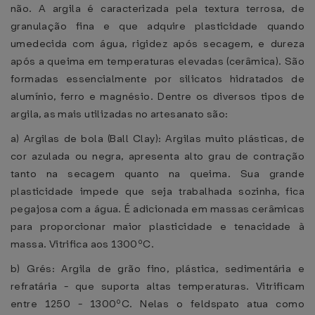
não. A argila é caracterizada pela textura terrosa, de
granulação fina e que adquire plasticidade quando
umedecida com água, rigidez após secagem, e dureza
após a queima em temperaturas elevadas (cerâmica). São
formadas essencialmente por silicatos hidratados de
alumínio, ferro e magnésio. Dentre os diversos tipos de
argila, as mais utilizadas no artesanato são:
a) Argilas de bola (Ball Clay): Argilas muito plásticas, de
cor azulada ou negra, apresenta alto grau de contração
tanto na secagem quanto na queima. Sua grande
plasticidade impede que seja trabalhada sozinha, fica
pegajosa com a água. É adicionada em massas cerâmicas
para proporcionar maior plasticidade e tenacidade à
massa. Vitrifica aos 1300ºC.
b) Grés: Argila de grão fino, plástica, sedimentária e
refratária - que suporta altas temperaturas. Vitrificam
entre 1250 - 1300ºC. Nelas o feldspato atua como