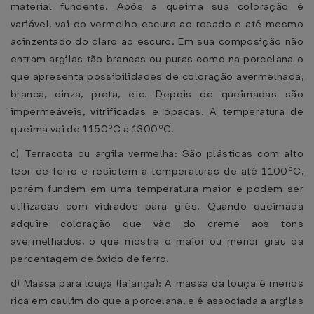
material fundente. Após a queima sua coloração é
variável, vai do vermelho escuro ao rosado e até mesmo
acinzentado do claro ao escuro. Em sua composição não
entram argilas tão brancas ou puras como na porcelana o
que apresenta possibilidades de coloração avermelhada,
branca, cinza, preta, etc. Depois de queimadas são
impermeáveis, vitrificadas e opacas. A temperatura de
queima vai de 1150ºC a 1300ºC.
c) Terracota ou argila vermelha: São plásticas com alto
teor de ferro e resistem a temperaturas de até 1100ºC,
porém fundem em uma temperatura maior e podem ser
utilizadas com vidrados para grés. Quando queimada
adquire coloração que vão do creme aos tons
avermelhados, o que mostra o maior ou menor grau da
percentagem de óxido de ferro.
d) Massa para louça (faiança): A massa da louça é menos
rica em caulim do que a porcelana, e é associada a argilas