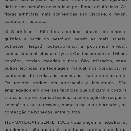
daí serem também conhecidas por fibras celulósicas. As
fibras artificiais mais conhecidas são viscose, o rayon,
acetato e triacetato.
b) Sintéticas - São fibras obtidas através de síntese
química a partir do petróleo, sendo as mais usuais:
poliéster (tergal), polipropileno, a poliamida (nylon),
acrílica (dracon), elastano (lycra). Os fios podem ser linhas,
cordões, cordas, meadas e tiras. São utilizados, entre
outras técnicas, na tecelagem manual, nos bordados, na
confecção de rendas, no crochê, no tricô e no macramé.
Os tecidos podem ser artesanais e industriais. São
empregados em diversas técnicas que utilizam a costura
artesanal como técnica básica, na confecção de roupas e
acessórios, no patchwork, como base para bordados, na
confecção de bonecos, entre outros.
III - MATERIAIS SINTÉTICOS - Sua origem é industrial e,
geralmente são materiais de baixo preço, com larga