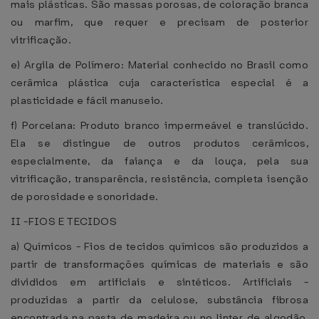
mais plásticas. São massas porosas, de coloração branca
ou marfim, que requer e precisam de posterior
vitrificação.
e) Argila de Polímero: Material conhecido no Brasil como
cerâmica plástica cuja característica especial é a
plasticidade e fácil manuseio.
f) Porcelana: Produto branco impermeável e translúcido.
Ela se distingue de outros produtos cerâmicos,
especialmente, da faiança e da louça, pela sua
vitrificação, transparência, resistência, completa isenção
de porosidade e sonoridade.
II -FIOS E TECIDOS
a) Químicos - Fios de tecidos químicos são produzidos a
partir de transformações químicas de materiais e são
divididos em artificiais e sintéticos. Artificiais -
produzidas a partir da celulose, substância fibrosa
encontrada na pasta de madeira ou no linter de algodão,