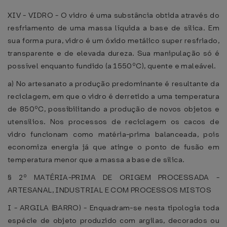
XIV - VIDRO - O vidro é uma substância obtida através do
resfriamento de uma massa líquida a base de sílica. Em
sua forma pura, vidro é um óxido metálico super resfriado,
transparente e de elevada dureza. Sua manipulação só é
possível enquanto fundido (a 1550ºC), quente e maleável.
a) No artesanato a produção predominante é resultante da
reciclagem, em que o vidro é derretido a uma temperatura
de 850ºC, possibilitando a produção de novos objetos e
utensílios. Nos processos de reciclagem os cacos de
vidro funcionam como matéria-prima balanceada, pois
economiza energia já que atinge o ponto de fusão em
temperatura menor que a massa a base de sílica.
§ 2º MATÉRIA-PRIMA DE ORIGEM PROCESSADA -
ARTESANAL, INDUSTRIAL E COM PROCESSOS MISTOS
I - ARGILA (BARRO) - Enquadram-se nesta tipologia toda
espécie de objeto produzido com argilas, decorados ou