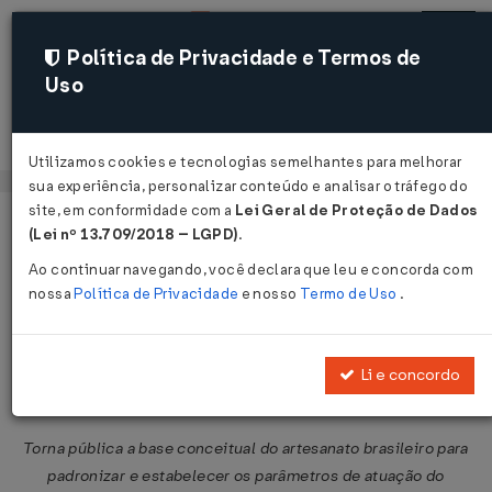
Política de Privacidade e Termos de
Uso
Acessar
Utilizamos cookies e tecnologias semelhantes para melhorar
sua experiência, personalizar conteúdo e analisar o tráfego do
site, em conformidade com a
Lei Geral de Proteção de Dados
Página Inicial
Legislações
Legislação Federal
Voltar
(Lei nº 13.709/2018 – LGPD)
.
Ao continuar navegando, você declara que leu e concorda com
Portaria SCS/MDIC nº 29 de
nossa
Política de Privacidade
e nosso
Termo de Uso
.
05/10/2010
Publicado no DOU em 6 out 2010
Li e concordo
Compartilhar:
Torna pública a base conceitual do artesanato brasileiro para
padronizar e estabelecer os parâmetros de atuação do