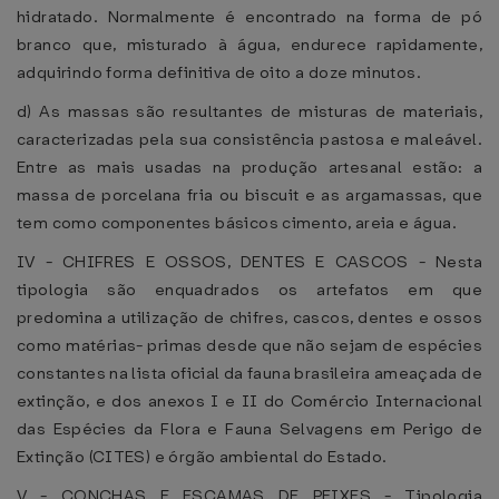
hidratado. Normalmente é encontrado na forma de pó
branco que, misturado à água, endurece rapidamente,
adquirindo forma definitiva de oito a doze minutos.
d) As massas são resultantes de misturas de materiais,
caracterizadas pela sua consistência pastosa e maleável.
Entre as mais usadas na produção artesanal estão: a
massa de porcelana fria ou biscuit e as argamassas, que
tem como componentes básicos cimento, areia e água.
IV - CHIFRES E OSSOS, DENTES E CASCOS - Nesta
tipologia são enquadrados os artefatos em que
predomina a utilização de chifres, cascos, dentes e ossos
como matérias- primas desde que não sejam de espécies
constantes na lista oficial da fauna brasileira ameaçada de
extinção, e dos anexos I e II do Comércio Internacional
das Espécies da Flora e Fauna Selvagens em Perigo de
Extinção (CITES) e órgão ambiental do Estado.
V - CONCHAS E ESCAMAS DE PEIXES - Tipologia