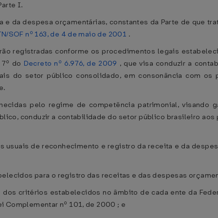
arte I.
a e da despesa orçamentárias, constantes da Parte de que trata
STN/SOF nº 163, de 4 de maio de 2001
.
rão registradas conforme os procedimentos legais estabeleci
. 7º do
Decreto nº 6.976, de 2009
, que visa conduzir a contab
fiscais do setor público consolidado, em consonância com o
e.
nhecidas pelo regime de competência patrimonial, visando g
lico, conduzir a contabilidade do setor público brasileiro aos 
 usuais de reconhecimento e registro da receita e da despes
belecidos para o registro das receitas e das despesas orçamen
dos critérios estabelecidos no âmbito de cada ente da Feder
Lei Complementar nº 101, de 2000 ; e