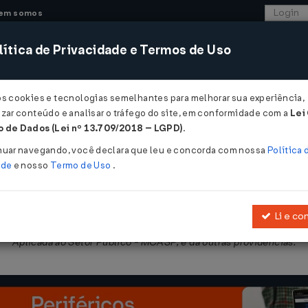
em somos
ítica de Privacidade e Termos de Uso
CONSULTORIA
SISTEMAS
COMÉRCIO EXTER
os cookies e tecnologias semelhantes para melhorar sua experiência,
zar conteúdo e analisar o tráfego do site, em conformidade com a
Lei
 de Dados (Lei nº 13.709/2018 – LGPD)
.
º 4 de 30/11/2010
nuar navegando, você declara que leu e concorda com nossa
Política 
ade
e nosso
Termo de Uso
.
Li e co
rçamentários e VIII - Demonstrativo de Estatística de Finanças Pú
Aplicada ao Setor Público - MCASP, e dá outras providências.