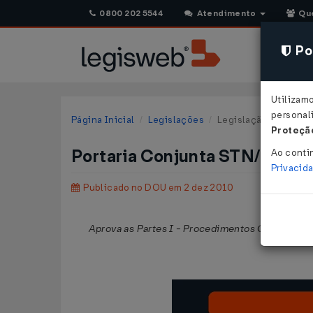
0800 202 5544
Atendimento
Qu
Pol
Utilizam
personali
Página Inicial
Legislações
Legislação Federal
Proteção
Portaria Conjunta STN/SOF n
Ao conti
Privacid
Publicado no DOU em 2 dez 2010
Aprova as Partes I - Procedimentos Contábeis O