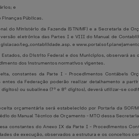
rios; e
e Finanças Públicas.
onal do Ministério da Fazenda (STN/MF) e a Secretaria de Or
versão eletrônica das Partes I e VIII do Manual de Contabi
egislacao/leg_contabilidade.asp. e www.portalsof.planejamento
 Estados, do Distrito Federal e dos Municípios, observará as 
dimento dos instrumentos normativos vigentes.
ita, constantes da Parte I - Procedimentos Contábeis Orç
s entes da Federação poderão realizar detalhamento a partir
 dígitos) ou subalínea (7º e 8º dígitos), deverá utilizar-se cod
eceita orçamentária será estabelecido por Portaria da SOF/M
médio do Manual Técnico de Orçamento - MTO dessa Secretaria
esa constantes do Anexo IX da Parte I - Procedimentos Cont
dades de execução, observados a estrutura e os conceitos co