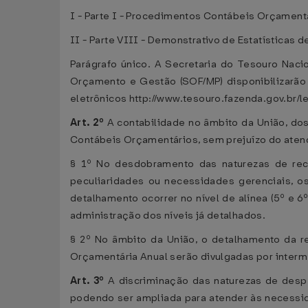
I - Parte I - Procedimentos Contábeis Orçamentá
II - Parte VIII - Demonstrativo de Estatísticas d
Parágrafo único. A Secretaria do Tesouro Naci
Orçamento e Gestão (SOF/MP) disponibilizarão 
eletrônicos http://www.tesouro.fazenda.gov.br/l
Art. 2º
A contabilidade no âmbito da União, dos
Contábeis Orçamentários, sem prejuízo do aten
§ 1º No desdobramento das naturezas de rece
peculiaridades ou necessidades gerenciais, o
detalhamento ocorrer no nível de alínea (5º e 6º
administração dos níveis já detalhados.
§ 2º No âmbito da União, o detalhamento da r
Orçamentária Anual serão divulgadas por inter
Art. 3º
A discriminação das naturezas de desp
podendo ser ampliada para atender às necessi