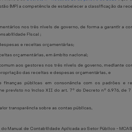
tão (MP) a competência de estabelecer a classificação da rec
entários nos três níveis de governo, de forma a garantir a c
nsabilidade Fiscal ;
 despesas e receitas orçamentárias;
eceitas orçamentárias, em âmbito nacional;
ão comum aos gestores nos três níveis de governo, mediante 
ropriação das receitas e despesas orçamentárias, e
 de finanças públicas em consonância com os padrões e r
me previsto no inciso XII do art. 7º do Decreto nº 6.976, de
or transparência sobre as contas públicas,
o do Manual de Contabilidade Aplicada ao Setor Público - MCAS