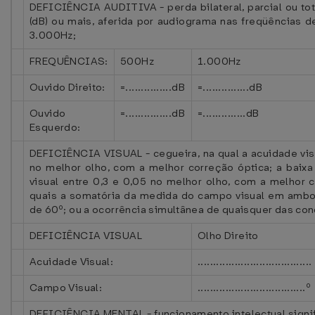
DEFICIÊNCIA AUDITIVA - perda bilateral, parcial ou tot
(dB) ou mais, aferida por audiograma nas freqüências 
3.000Hz;
FREQUÊNCIAS:
500Hz
1.000Hz
Ouvido Direito:
=...............dB
=...............dB
Ouvido
=...............dB
=..............dB
Esquerdo:
DEFICIÊNCIA VISUAL - cegueira, na qual a acuidade vis
no melhor olho, com a melhor correção óptica; a baixa 
visual entre 0,3 e 0,05 no melhor olho, com a melhor 
quais a somatória da medida do campo visual em ambos
de 60º; ou a ocorrência simultânea de quaisquer das con
DEFICIÊNCIA VISUAL
Olho Direito
Acuidade Visual:
.....................................
Campo Visual:
...................................º
DEFICIÊNCIA MENTAL - funcionamento intelectual signifi