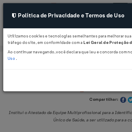
Política de Privacidade e Termos de Uso
Utilizamos cookies e tecnologias semelhantes para melhorar sua 
Acessar
tráfego do site, em conformidade com a
Lei Geral de Proteção d
Ao continuar navegando, você declara que leu e concorda com n
Uso
.
Página Inicial
Legislações
Legislação Federal
Portaria SAS nº 502 de 28/12/2009
Publicado no DOU em 3
Compartilhar:
Institui o Atestado da Equipe Multiprofissional para a Identi
Único de Saúde, a ser utilizado para a c