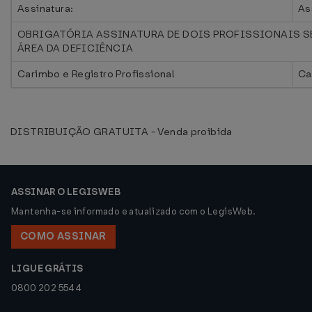
Assinatura:
As
OBRIGATÓRIA ASSINATURA DE DOIS PROFISSIONAIS S
ÁREA DA DEFICIÊNCIA
Carimbo e Registro Profissional
Ca
DISTRIBUIÇÃO GRATUITA - Venda proibida
ASSINAR O LEGISWEB
Mantenha-se informado e atualizado com o LegisWeb.
COMO ASSINAR
LIGUE GRÁTIS
0800 202 5544