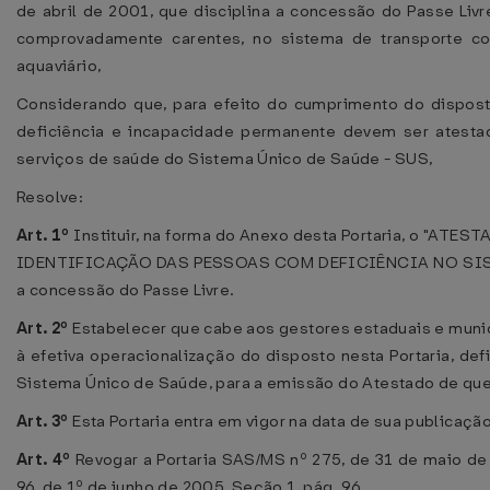
de abril de 2001, que disciplina a concessão do Passe Livr
comprovadamente carentes, no sistema de transporte colet
aquaviário,
Considerando que, para efeito do cumprimento do dispos
deficiência e incapacidade permanente devem ser atestad
serviços de saúde do Sistema Único de Saúde - SUS,
Resolve:
Art. 1º
Instituir, na forma do Anexo desta Portaria, o "A
IDENTIFICAÇÃO DAS PESSOAS COM DEFICIÊNCIA NO SISTEM
a concessão do Passe Livre.
Art. 2º
Estabelecer que cabe aos gestores estaduais e muni
à efetiva operacionalização do disposto nesta Portaria, def
Sistema Único de Saúde, para a emissão do Atestado de que tr
Art. 3º
Esta Portaria entra em vigor na data de sua publicação
Art. 4º
Revogar a Portaria SAS/MS nº 275, de 31 de maio de 
96, de 1º de junho de 2005, Seção 1, pág. 96.