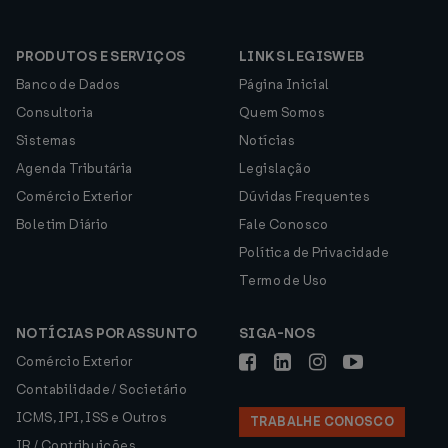
PRODUTOS E SERVIÇOS
LINKS LEGISWEB
Banco de Dados
Página Inicial
Consultoria
Quem Somos
Sistemas
Notícias
Agenda Tributária
Legislação
Comércio Exterior
Dúvidas Frequentes
Boletim Diário
Fale Conosco
Política de Privacidade
Termo de Uso
NOTÍCIAS POR ASSUNTO
SIGA-NOS
Comércio Exterior
Contabilidade / Societário
ICMS, IPI, ISS e Outros
TRABALHE CONOSCO
IR / Contribuições