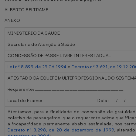
ALBERTO BELTRAME
ANEXO
MINISTÉRIO DA SAÚDE
Secretaria de Atenção à Saúde
CONCESSÃO DE PASSE LIVRE INTERESTADUAL
Lei nº 8.899, de 29.06.1994
e
Decreto nº 3.691, de 19.12.2
ATESTADO DA EQUIPE MULTIPROFISSIONAL DO SISTEMA
Requerente: ______________________________________________________
Local do Exame: _________________________________Data: ____/____/_____
Atestamos, para a finalidade de concessão de gratuidad
coletivo de passageiros, que o requerente acima qualificad
a incapacidade permanente abaixo assinalada, nos termo
Decreto nº 3.298, de 20 de dezembro de 1999
, alterad