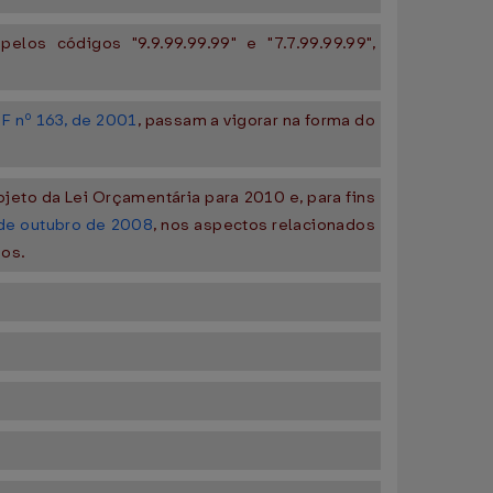
los códigos "9.9.99.99.99" e "7.7.99.99.99",
OF nº 163, de 2001
, passam a vigorar na forma do
ojeto da Lei Orçamentária para 2010 e, para fins
 de outubro de 2008
, nos aspectos relacionados
ios.