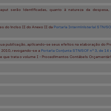
aput serão identificadas, quanto à natureza da despesa, pe
es do inciso II do Anexo II da
Portaria Interministerial STN/S
e sua publicação, aplicando-se seus efeitos na elaboração do Pr
de 2010, revogando-se a
Portaria Conjunta STN/SOF nº 3, de 14
 que trata o volume I - Procedimentos Contábeis Orçamentár