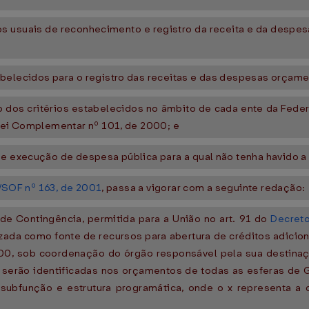
s usuais de reconhecimento e registro da receita e da despesa
belecidos para o registro das receitas e das despesas orçame
 dos critérios estabelecidos no âmbito de cada ente da Federa
 Lei Complementar nº 101, de 2000; e
de execução de despesa pública para a qual não tenha havido a
N/SOF nº 163, de 2001
, passa a vigorar com a seguinte redação:
de Contingência, permitida para a União no art. 91 do
Decreto
zada como fonte de recursos para abertura de créditos adicion
000, sob coordenação do órgão responsável pela sua destin
, serão identificadas nos orçamentos de todas as esferas de G
 subfunção e estrutura programática, onde o x representa 