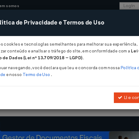
em somos
ítica de Privacidade e Termos de Uso
CONSULTORIA
SISTEMAS
COMÉRCIO EXTER
os cookies e tecnologias semelhantes para melhorar sua experiência,
zar conteúdo e analisar o tráfego do site, em conformidade com a
Lei
 de Dados (Lei nº 13.709/2018 – LGPD)
.
º 2 de 06/08/2009
nuar navegando, você declara que leu e concorda com nossa
Política 
ade
e nosso
Termo de Uso
.
Li e co
amentários da 2ª edição do Manual de Contabilidade Aplicada ao 