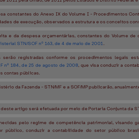
ir de 2011 pela União, de 2012 pelos Estados e Distrito Federal 
pesa constantes do Anexo IX do Volume I - Procedimentos Cont
ades de execução, observados a estrutura e os conceitos con
eita e da despesa orçamentárias, constantes do Volume de qu
nisterial STN/SOF nº 163, de 4 de maio de 2001
.
s serão registradas conforme os procedimentos legais esta
MF nº 184, de 25 de agosto de 2008
, que visa conduzir a conta
as contas públicas.
istério da Fazenda - STN/MF e a SOF/MP publicarão, anualmente
t deste artigo será efetuada por meio de Portaria Conjunta da 
nhecidas pelo regime de competência patrimonial, visando g
 público, conduzir a contabilidade do setor público brasi