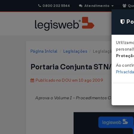
0800 202 5544
Atendimento
Qu
Pol
Utilizam
personali
Página Inicial
Legislações
Legislação Federal
Proteção
Portaria Conjunta STN/SOF n
Ao conti
Privacid
Publicado no DOU em 10 ago 2009
Aprova o Volume I - Procedimentos Contábeis Orç