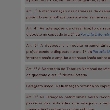
a partir de 2010 e, de forma obrigatória, a part
Art. 3º A discriminação das naturezas de des
podendo ser ampliada para atender às necessid
Art. 4º As alterações da classificação da rec
disposto no caput do art. 2º da
Portaria Intermi
Art. 5º A despesa e a receita orçamentária
prejudicando o disposto no art. 1º da
Portaria 
internacionais e ampliar a transparência sobre 
Art. 6º A Secretaria do Tesouro Nacional do Min
de que trata o art. 1º desta Portaria.
Parágrafo único. A atualização referida no capu
Art. 7º As variações patrimoniais serão reco
passivos das entidades que integram o setor
transparência sobre as contas públicas.