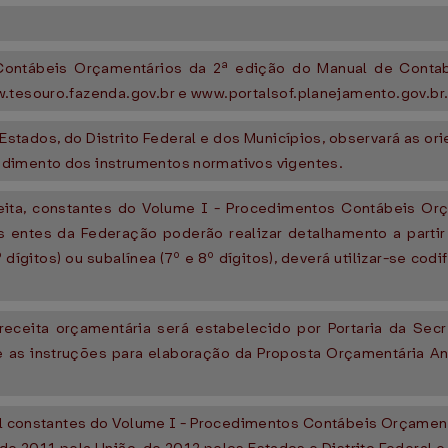
 Contábeis Orçamentários da 2ª edição do Manual de Contab
w.tesouro.fazenda.gov.br e www.portalsof.planejamento.gov.br
 Estados, do Distrito Federal e dos Municípios, observará as 
ndimento dos instrumentos normativos vigentes.
ita, constantes do Volume I - Procedimentos Contábeis Orç
s entes da Federação poderão realizar detalhamento a partir
 dígitos) ou subalínea (7º e 8º dígitos), deverá utilizar-se cod
eceita orçamentária será estabelecido por Portaria da Sec
as instruções para elaboração da Proposta Orçamentária An
.
l constantes do Volume I - Procedimentos Contábeis Orçament