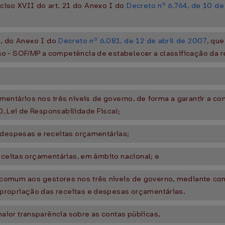
ciso XVII do art. 21 do Anexo I do
Decreto nº 6.764, de 10 de
I, do Anexo I do
Decreto nº 6.081, de 12 de abril de 2007
, qu
o - SOF/MP a competência de estabelecer a classificação da r
entários nos três níveis de governo, de forma a garantir a c
, Lei de Responsabilidade Fiscal;
 despesas e receitas orçamentárias;
eceitas orçamentárias, em âmbito nacional; e
ção comum aos gestores nos três níveis de governo, mediante c
propriação das receitas e despesas orçamentárias.
ior transparência sobre as contas públicas,