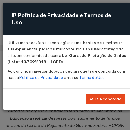
Política de Privacidade e Termos de
Uso
Acessar
Utilizamos cookies e tecnologias semelhantes para melhorar
sua experiência, personalizar conteúdo e analisar o tráfego do
site, em conformidade com a
Lei Geral de Proteção de Dados
Página Inicial
Legislações
Legislação Federal
Voltar
(Lei nº 13.709/2018 – LGPD)
.
Ao continuar navegando, você declara que leu e concorda com
Portaria MEC nº 653 de 28/05/2008
nossa
Política de Privacidade
e nosso
Termo de Uso
.
Publicado no DOU em 29 mai 2008
Compartilhar:
Li e concordo
Autoriza os órgãos e entidades vinculadas ao Ministério da
Educação a realizar despesas com suprimento de fundos
através do Cartão de Pagamento do Governo Federal - CPGF.